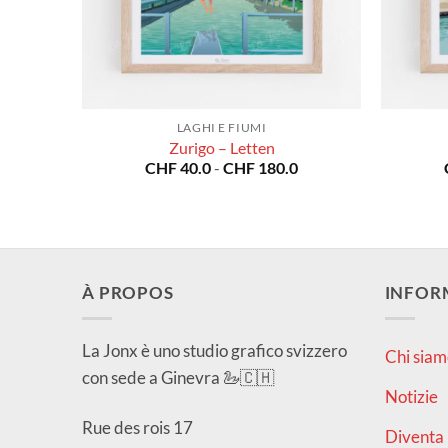
LAGHI E FIUMI
Zurigo – Letten
Fascia
CHF
40.0
-
CHF
180.0
di
prezzo:
da
CHF 40.0
a
CHF 180.0
À PROPOS
INFOR
La Jonx è uno studio grafico svizzero
Chi siam
con sede a Ginevra 🦢🇨🇭
Notizie
Rue des rois 17
Diventa 