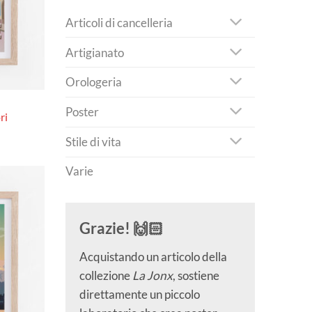
Articoli di cancelleria
Artigianato
Orologeria
Poster
ri
Fascia
0
Stile di vita
di
prezzo:
da
Varie
CHF 40.0
a
CHF 180.0
Grazie! 🙌🏻
Acquistando un articolo della
collezione
La Jonx
, sostiene
direttamente un piccolo