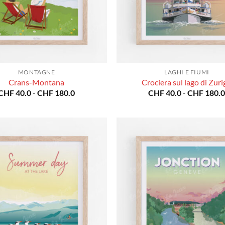
MONTAGNE
LAGHI E FIUMI
Crans-Montana
Crociera sul lago di Zur
Fascia
CHF
40.0
-
CHF
180.0
CHF
40.0
-
CHF
180.
di
prezzo:
da
CHF 40.0
a
CHF 180.0