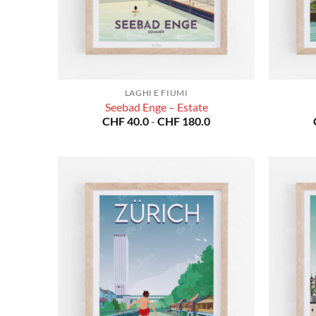
LAGHI E FIUMI
Seebad Enge – Estate
Fascia
CHF
40.0
-
CHF
180.0
di
prezzo:
da
CHF 40.0
a
CHF 180.0