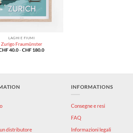
LAGHI E FIUMI
Zurigo Fraumünster
Fascia
CHF
40.0
-
CHF
180.0
di
prezzo:
da
CHF 40.0
a
CHF 180.0
MATION
INFORMATIONS
o
Consegne e resi
FAQ
un distributore
Informazioni legali