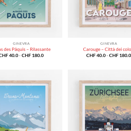
GINEVRA
GINEVRA
s des Pâquis – Rilassante
Carouge – Città dei colo
Fascia
CHF
40.0
-
CHF
180.0
CHF
40.0
-
CHF
180.
di
prezzo:
da
CHF 40.0
a
CHF 180.0