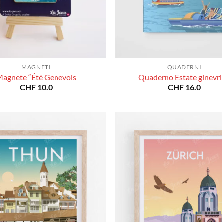
MAGNETI
QUADERNI
agnete “Été Genevois
Quaderno Estate ginevr
CHF
10.0
CHF
16.0