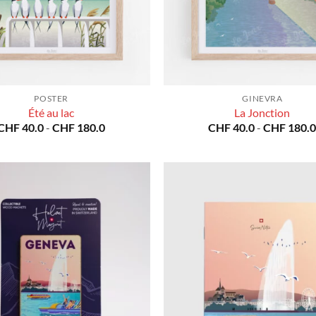
POSTER
GINEVRA
Été au lac
La Jonction
Fascia
CHF
40.0
-
CHF
180.0
CHF
40.0
-
CHF
180.
di
prezzo:
da
CHF 40.0
a
CHF 180.0