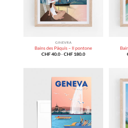
GINEVRA
Bains des Pâquis – Il pontone
Bain
Fascia
CHF
40.0
-
CHF
180.0
di
prezzo:
da
CHF 40.0
a
CHF 180.0