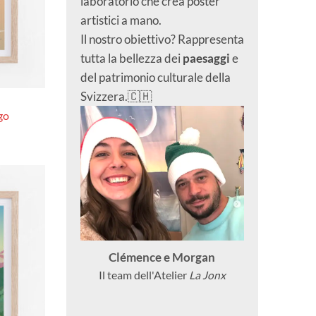
laboratorio che crea poster
artistici a mano.
Il nostro obiettivo? Rappresenta
tutta la bellezza dei
paesaggi
e
del patrimonio culturale della
Svizzera.🇨🇭
igo
Fascia
0
di
prezzo:
da
CHF 40.0
a
CHF 180.0
Clémence e Morgan
Il team dell'Atelier
La Jonx