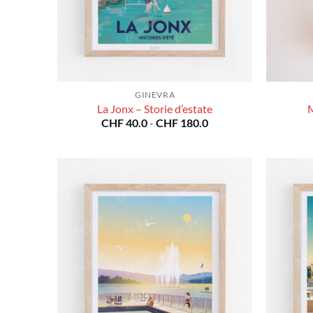
GINEVRA
La Jonx – Storie d’estate
M
Fascia
CHF
40.0
-
CHF
180.0
di
prezzo:
da
CHF 40.0
a
CHF 180.0