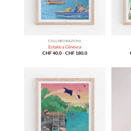
COLLABORAZIONI
Estate a Ginevra
Fascia
CHF
40.0
-
CHF
180.0
di
prezzo:
da
CHF 40.0
a
CHF 180.0