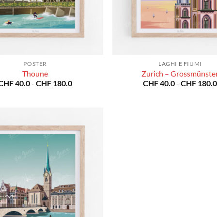
POSTER
LAGHI E FIUMI
Thoune
Zurich – Grossmünste
Fascia
CHF
40.0
-
CHF
180.0
CHF
40.0
-
CHF
180.
di
prezzo:
da
CHF 40.0
a
CHF 180.0