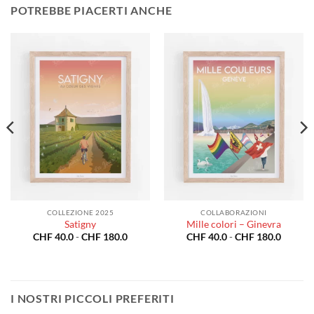
POTREBBE PIACERTI ANCHE
COLLEZIONE 2025
COLLABORAZIONI
Satigny
Mille colori – Ginevra
a
Fascia
Fascia
CHF
40.0
-
CHF
180.0
CHF
40.0
-
CHF
180.0
di
di
o:
prezzo:
prezzo:
da
da
0.0
CHF 40.0
CHF 40
a
a
80.0
CHF 180.0
CHF 18
I NOSTRI PICCOLI PREFERITI