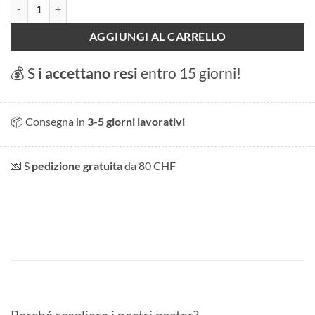
Bol d'or - Gara sul lago di Ginevra quantità
AGGIUNGI AL CARRELLO
💰 S
i accettano resi
entro 15 giorni!
📦 Consegna in
3-5 giorni lavorativi
💌 S
pedizione gratuita
da 80 CHF