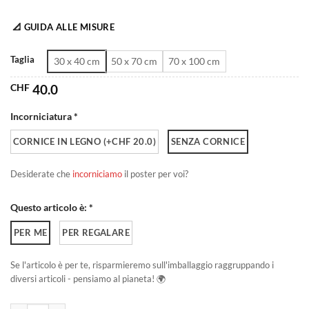
da
📐 GUIDA ALLE MISURE
CHF 40.0
a
Taglia
30 x 40 cm
50 x 70 cm
70 x 100 cm
CHF 180.0
CHF
40.0
Incorniciatura *
CORNICE IN LEGNO (+CHF 20.0)
SENZA CORNICE
Desiderate che
incorniciamo
il poster per voi?
Questo articolo è: *
PER ME
PER REGALARE
Se l'articolo è per te, risparmieremo sull'imballaggio raggruppando i
diversi articoli - pensiamo al pianeta! 🌍