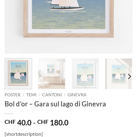
POSTER
/
TEMI
/
CANTONI
/
GINEVRA
Bol d’or – Gara sul lago di Ginevra
Fascia
40.0
-
180.0
CHF
CHF
di
[shortdescription]
prezzo: