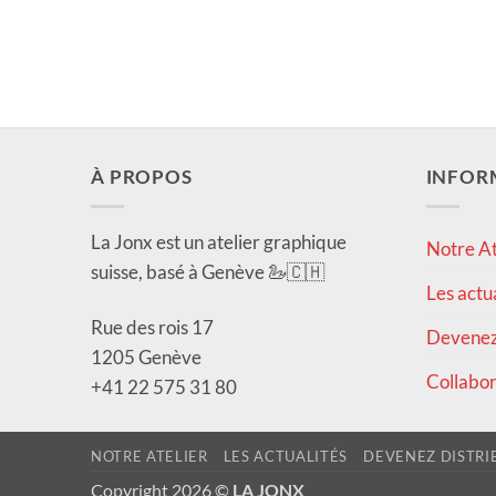
À PROPOS
INFOR
La Jonx est un atelier graphique
Notre At
suisse, basé à Genève 🦢🇨🇭
Les actu
Rue des rois 17
Devenez 
1205 Genève
Collabor
+41 22 575 31 80
NOTRE ATELIER
LES ACTUALITÉS
DEVENEZ DISTRI
Copyright 2026 ©
LA JONX