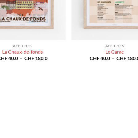
AFFICHES
AFFICHES
La Chaux-de-fonds
Le Carac
Plage
CHF
40.0
–
CHF
180.0
CHF
40.0
–
CHF
180.
de
prix :
CHF 40.0
à
CHF 180.0