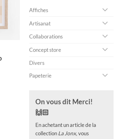
Affiches
Artisanat
Collaborations
Concept store
Plage
0
Divers
de
prix :
CHF 40.0
Papeterie
à
CHF 180.0
On vous dit Merci!
🙌🏻
En achetant un article de la
collection
La Jonx
, vous