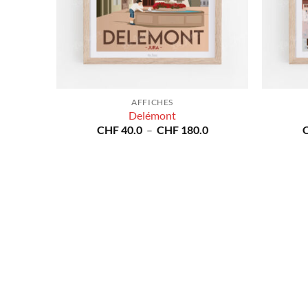
AFFICHES
Delémont
Plage
CHF
40.0
–
CHF
180.0
de
prix :
CHF 40.0
à
CHF 180.0