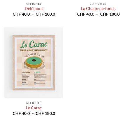
AFFICHES
AFFICHES
Delémont
La Chaux-de-fonds
Plage
Plage
CHF
40.0
–
CHF
180.0
CHF
40.0
–
CHF
180.0
de
de
prix :
prix :
CHF 40.0
CHF 4
à
à
CHF 180.0
CHF 1
AFFICHES
Le Carac
Plage
CHF
40.0
–
CHF
180.0
de
prix :
CHF 40.0
à