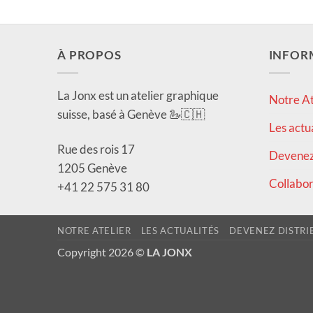
À PROPOS
INFOR
La Jonx est un atelier graphique
Notre At
suisse, basé à Genève 🦢🇨🇭
Les actu
Rue des rois 17
Devenez 
1205 Genève
Collabor
+41 22 575 31 80
NOTRE ATELIER
LES ACTUALITÉS
DEVENEZ DISTRI
Copyright 2026 ©
LA JONX