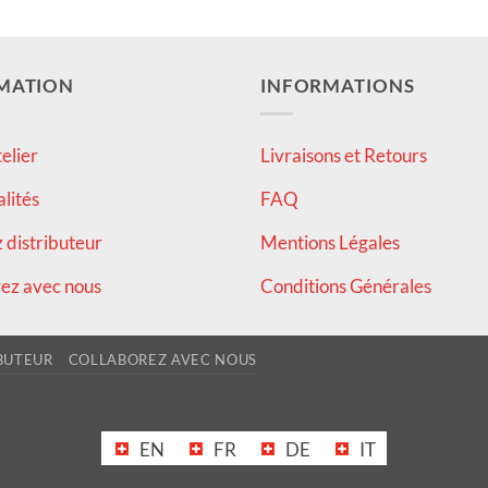
MATION
INFORMATIONS
elier
Livraisons et Retours
alités
FAQ
distributeur
Mentions Légales
ez avec nous
Conditions Générales
BUTEUR
COLLABOREZ AVEC NOUS
EN
FR
DE
IT