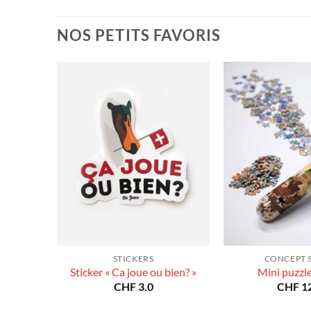
prix :
prix :
CHF 40.0
CHF 40.0
à
à
NOS PETITS FAVORIS
CHF 180.0
CHF 180.0
STICKERS
CONCEPT 
Sticker « Ca joue ou bien? »
Mini puzzl
CHF
3.0
CHF
12