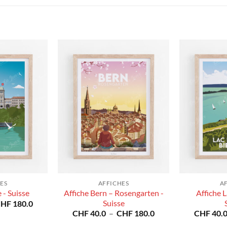
ES
AFFICHES
A
Affiche Bern – Rosengarten -
Affiche L
 - Suisse
Plage
Suisse
CHF
180.0
de
Plage
CHF
40.0
–
CHF
180.0
CHF
40.
prix :
de
CHF 40.0