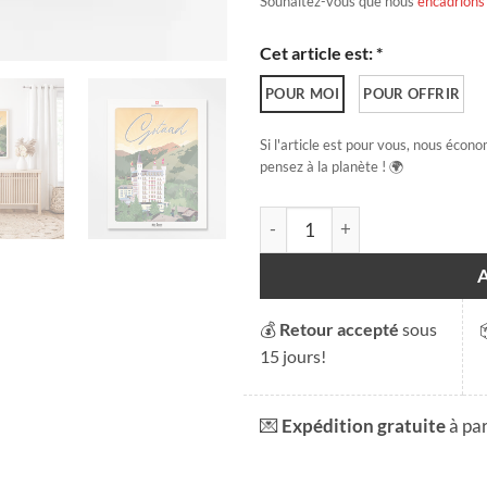
Souhaitez-vous que nous
encadrions
Cet article est: *
POUR MOI
POUR OFFRIR
Si l'article est pour vous, nous écono
pensez à la planète ! 🌍
quantité de Gstaad
💰
Retour accepté
sous
15 jours!
💌
Expédition gratuite
à pa