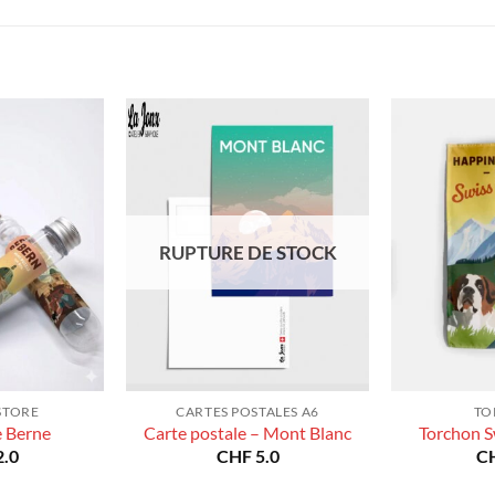
prix :
à
CHF 40.0
CHF 180.0
à
CHF 180.0
RUPTURE DE STOCK
STORE
CARTES POSTALES A6
TO
e Berne
Carte postale – Mont Blanc
Torchon S
.0
CHF
5.0
C