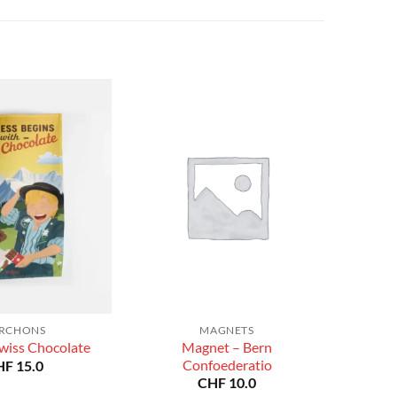
prix :
à
CHF 40.0
CHF 180.0
à
CHF 180.0
RCHONS
MAGNETS
Magnet – Bern
wiss Chocolate
Confoederatio
HF
15.0
CHF
10.0