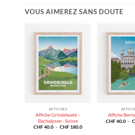
VOUS AIMEREZ SANS DOUTE
AFFICHES
AFFICH
rnois -
Affiche Grindelwald –
Affiche Berne
Bachalpsee - Suisse
CHF
40.0
–
Plage
Plage
80.0
CHF
40.0
–
CHF
180.0
de
de