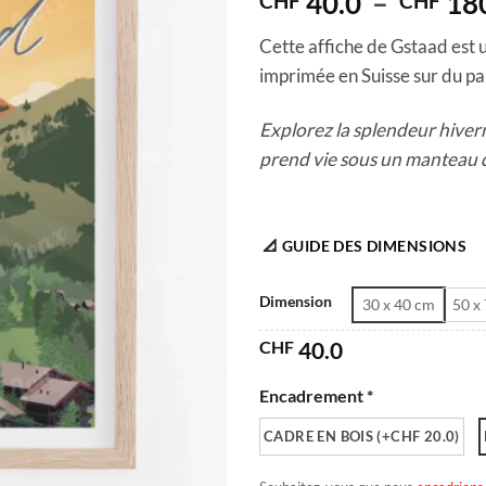
40.0
–
18
CHF
CHF
Cette affiche de Gstaad est u
imprimée en Suisse sur du pap
Explorez la splendeur hivern
prend vie sous un manteau de
📐 GUIDE DES DIMENSIONS
Dimension
30 x 40 cm
50 x
CHF
40.0
Encadrement *
CADRE EN BOIS (+CHF 20.0)