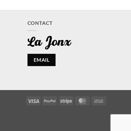
CONTACT
EMAIL
Visa
PayPal
Stripe
MasterCard
Cash
On
Delivery