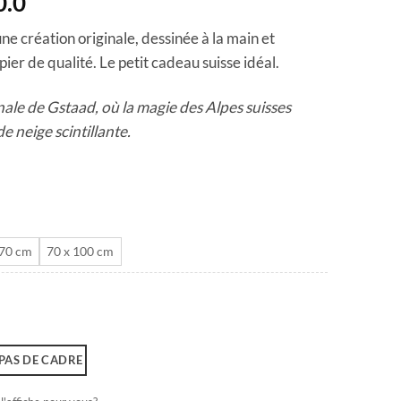
Plage
0.0
de
ne création originale, dessinée à la main et
prix :
ier de qualité. Le petit cadeau suisse idéal.
CHF 40.0
à
ale de Gstaad, où la magie des Alpes suisses
CHF 180.0
 neige scintillante.
 70 cm
70 x 100 cm
PAS DE CADRE