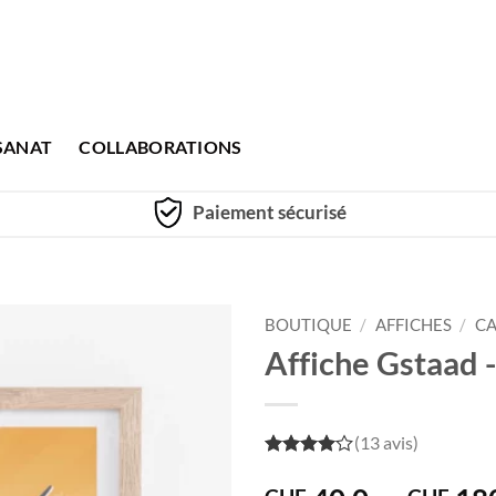
SANAT
COLLABORATIONS
Paiement sécurisé
BOUTIQUE
/
AFFICHES
/
CA
Affiche Gstaad -
(13 avis)
4
out of
5