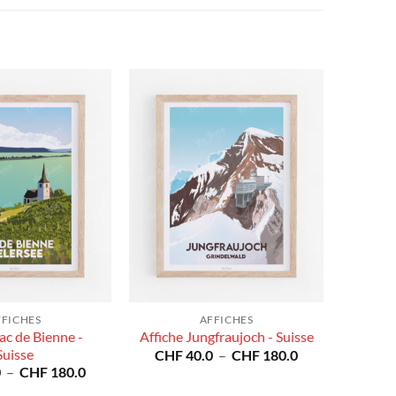
FFICHES
AFFICHES
ac de Bienne -
Affiche Jungfraujoch - Suisse
Suisse
Plage
CHF
40.0
–
CHF
180.0
de
Plage
0
–
CHF
180.0
prix :
de
CHF 40.0