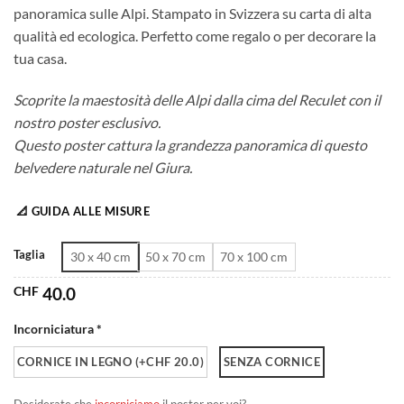
panoramica sulle Alpi. Stampato in Svizzera su carta di alta
da
qualità ed ecologica. Perfetto come regalo o per decorare la
CHF 40.0
tua casa.
a
CHF 180.0
Scoprite la maestosità delle Alpi dalla cima del Reculet con il
nostro poster esclusivo.
Questo poster cattura la grandezza panoramica di questo
belvedere naturale nel Giura.
📐 GUIDA ALLE MISURE
Taglia
30 x 40 cm
50 x 70 cm
70 x 100 cm
CHF
40.0
Incorniciatura *
CORNICE IN LEGNO (+CHF 20.0)
SENZA CORNICE