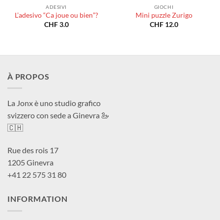
ADESIVI
GIOCHI
L’adesivo “Ca joue ou bien”?
Mini puzzle Zurigo
CHF
3.0
CHF
12.0
À PROPOS
La Jonx è uno studio grafico
svizzero con sede a Ginevra 🦢
🇨🇭
Rue des rois 17
1205 Ginevra
+41 22 575 31 80
INFORMATION