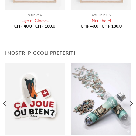
GINEVRA
LAGHI E FIUMI
Lago di Ginevra
Neuchatel
a
Fascia
Fascia
CHF
40.0
-
CHF
180.0
CHF
40.0
-
CHF
180.0
di
di
o:
prezzo:
prezzo:
da
da
0.0
CHF 40.0
CHF 40
a
a
80.0
CHF 180.0
CHF 18
I NOSTRI PICCOLI PREFERITI