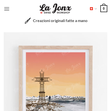
Salta
0
ai
contenuti
Creazioni originali fatte a mano