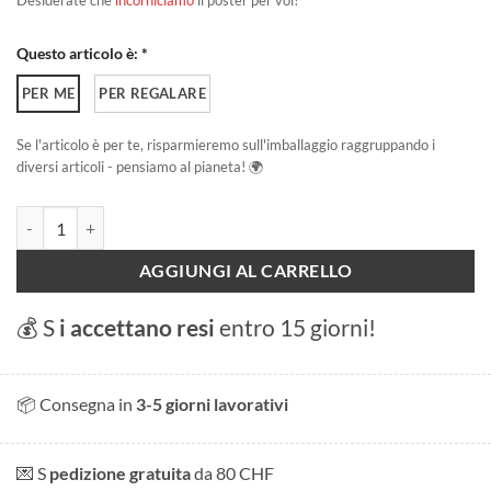
Desiderate che
incorniciamo
il poster per voi?
Questo articolo è: *
PER ME
PER REGALARE
Se l'articolo è per te, risparmieremo sull'imballaggio raggruppando i
diversi articoli - pensiamo al pianeta! 🌍
Le Reculet - Balcone con vista sulle Alpi quantità
AGGIUNGI AL CARRELLO
💰 S
i accettano resi
entro 15 giorni!
📦 Consegna in
3-5 giorni lavorativi
💌 S
pedizione gratuita
da 80 CHF