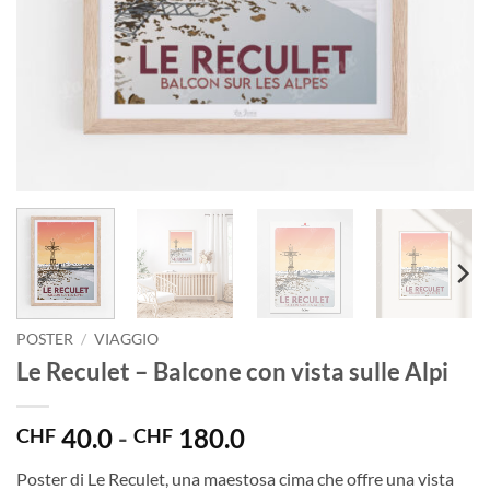
POSTER
/
VIAGGIO
Le Reculet – Balcone con vista sulle Alpi
Fascia
40.0
-
180.0
CHF
CHF
di
Poster di Le Reculet, una maestosa cima che offre una vista
prezzo: