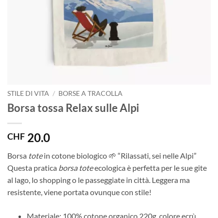
STILE DI VITA
/
BORSE A TRACOLLA
Borsa tossa Relax sulle Alpi
20.0
CHF
Borsa
tote
in cotone biologico 🌱 “Rilassati, sei nelle Alpi”
Questa pratica
borsa tote
ecologica è perfetta per le sue gite
al lago, lo shopping o le passeggiate in città. Leggera ma
resistente, viene portata ovunque con stile!
Materiale: 100% cotone organico 220g, colore ecrù