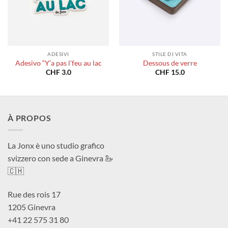
ADESIVI
STILE DI VITA
Adesivo “Y’a pas l’feu au lac
Dessous de verre
CHF
3.0
CHF
15.0
À PROPOS
La Jonx è uno studio grafico
svizzero con sede a Ginevra 🦢
🇨🇭
Rue des rois 17
1205 Ginevra
+41 22 575 31 80