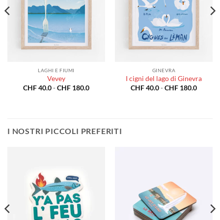
LAGHI E FIUMI
GINEVRA
Vevey
I cigni del lago di Ginevra
a
Fascia
Fascia
CHF
40.0
-
CHF
180.0
CHF
40.0
-
CHF
180.0
di
di
o:
prezzo:
prezzo:
da
da
0.0
CHF 40.0
CHF 40
a
a
80.0
CHF 180.0
CHF 18
I NOSTRI PICCOLI PREFERITI