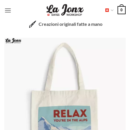
Salta
0
ai
contenuti
Creazioni originali fatte a mano