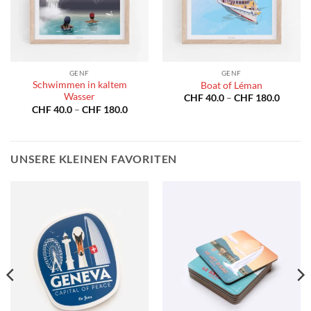
GENF
GENF
Schwimmen in kaltem
Boat of Léman
Wasser
spanne:
Preiss
CHF
40.0
–
CHF
180.0
40.0
CHF 40
Preisspanne:
CHF
40.0
–
CHF
180.0
bis
CHF 40.0
180.0
CHF 18
bis
CHF 180.0
UNSERE KLEINEN FAVORITEN