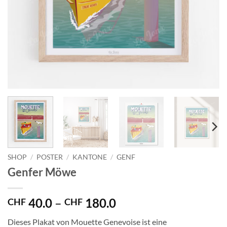
SHOP
/
POSTER
/
KANTONE
/
GENF
Genfer Möwe
Preisspanne:
40.0
–
180.0
CHF
CHF
CHF 40.0
Dieses Plakat von Mouette Genevoise ist eine
bis