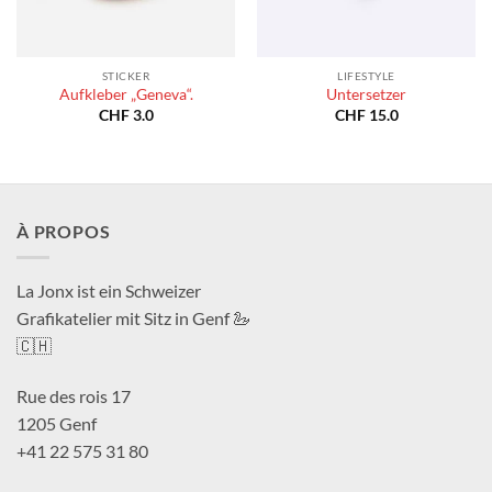
STICKER
LIFESTYLE
Aufkleber „Geneva“.
Untersetzer
CHF
3.0
CHF
15.0
À PROPOS
La Jonx ist ein Schweizer
Grafikatelier mit Sitz in Genf 🦢
🇨🇭
Rue des rois 17
1205 Genf
+41 22 575 31 80