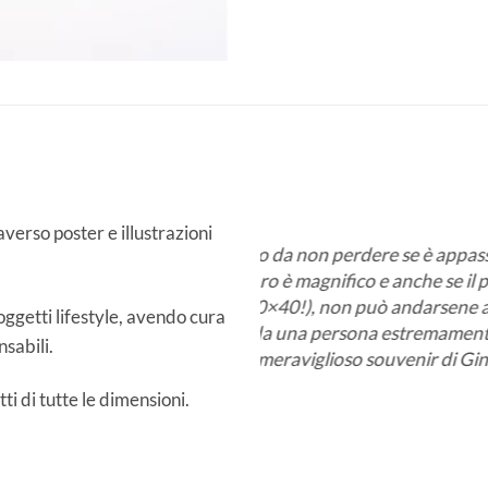
E.V
averso poster e illustrazioni
re se è appassionato di poster e
Grazie per i vostri bellissi
e anche se il prezzo è alto (quasi
ordine: quaderni, 1 tote b
ò andarsene a mani vuote. Sarà
sono fatta un regalo. Il pro
oggetti lifestyle, avendo cura
 estremamente gentile e attenta.
nsabili.
ouvenir di Ginevra!
è sempre aperto.
i di tutte le dimensioni.