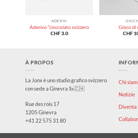
ADESIVI
GIOCH
Adesivo “cioccolato svizzero
Gioco di 
CHF
3.0
CHF
10
À PROPOS
INFOR
La Jonx è uno studio grafico svizzero
Chi siam
con sede a Ginevra 🦢🇨🇭
Notizie
Rue des rois 17
Diventa 
1205 Ginevra
Collabor
+41 22 575 31 80