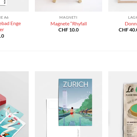
E A6
MAGNETI
LAGH
eebad Enge
Magnete “Rhyfall
Donne
er
CHF
10.0
CHF
40.
.0