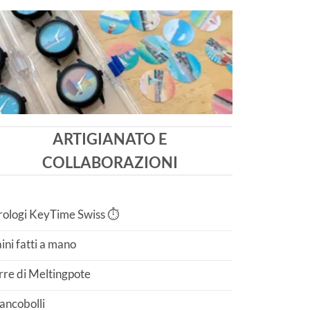
ARTIGIANATO E
COLLABORAZIONI
ologi KeyTime Swiss ⏱️
ini fatti a mano
rre di Meltingpote
ancobolli