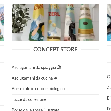
CONCEPT STORE
Asciugamani da spiaggia 🏖️
Or
Asciugamani da cucina 🫕
Za
Borse tote in cotone biologico
Bi
Tazze da collezione
Fr
Borse della spesa illustrate