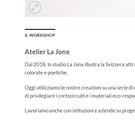
IL WORKSHOP
Atelier La Jonx
P.C.
Dal 2018, lo studio La Jonx illustra la Svizzera attr
Si tratta di un laboratorio da non perde
colorate e poetiche.
cartoline d’epoca. Il lavoro è magnifico 
50 euro per un poster 30×40!), non pu
Oggi utilizziamo le nostre creazioni su una serie di 
accolto alla perfezione da una persona
di privilegiare i cortocircuiti e i materiali eco-respo
Potrà portare a casa un meraviglioso s
Chiami in anticipo, il laboratorio non 
Lavoriamo anche con istituzioni e aziende su progett