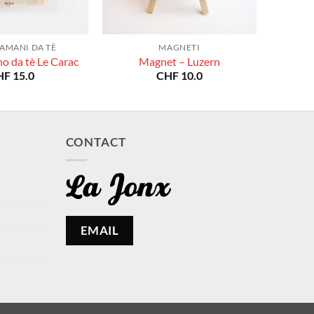
AMANI DA TÈ
MAGNETI
o da tè Le Carac
Magnet – Luzern
HF
15.0
CHF
10.0
CONTACT
EMAIL