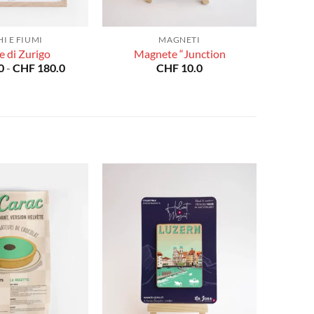
I E FIUMI
MAGNETI
 di Zurigo
Magnete “Junction
Fascia
0
-
CHF
180.0
CHF
10.0
di
prezzo:
da
CHF 40.0
a
CHF 180.0