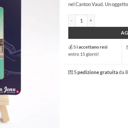
nel Canton Vaud. Un oggetto u
Magnete "Zürich Fraumünster
AG
💰 S
i accettano resi
entro 15 giorni!
💌 S
pedizione gratuita
da 