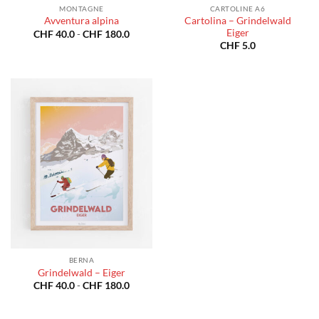
MONTAGNE
CARTOLINE A6
Cartolina – Grindelwald
Avventura alpina
Eiger
Fascia
CHF
40.0
-
CHF
180.0
di
CHF
5.0
prezzo:
da
CHF 40.0
a
CHF 180.0
BERNA
Grindelwald – Eiger
Fascia
CHF
40.0
-
CHF
180.0
di
prezzo:
da