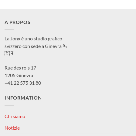
CHF 40.0
a
CHF 180.0
À PROPOS
La Jonx è uno studio grafico
svizzero con sede a Ginevra 🦢
🇨🇭
Rue des rois 17
1205 Ginevra
+41 22 575 31 80
INFORMATION
Chi siamo
Notizie