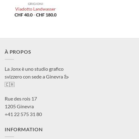
GRIGIONI
Viadotto Landwasser
Fascia
CHF
40.0
-
CHF
180.0
di
prezzo:
da
CHF 40.0
a
CHF 180.0
À PROPOS
La Jonx è uno studio grafico
svizzero con sede a Ginevra 🦢
🇨🇭
Rue des rois 17
1205 Ginevra
+41 22 575 31 80
INFORMATION