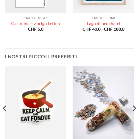
CARTOLINE A6
LAGHI E FIUMI
Cartolina – Zurigo Letten
Lago di neuchatel
a
Fascia
CHF
5.0
CHF
40.0
-
CHF
180.0
di
o:
prezzo:
da
0.0
CHF 40
a
80.0
CHF 18
I NOSTRI PICCOLI PREFERITI