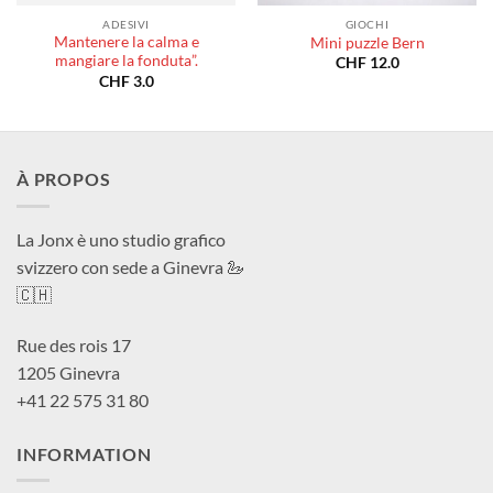
ADESIVI
GIOCHI
Mantenere la calma e
Mini puzzle Bern
mangiare la fonduta”.
CHF
12.0
CHF
3.0
À PROPOS
La Jonx è uno studio grafico
svizzero con sede a Ginevra 🦢
🇨🇭
Rue des rois 17
1205 Ginevra
+41 22 575 31 80
INFORMATION