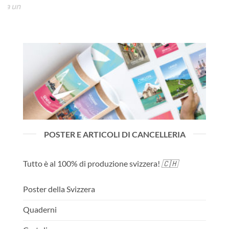
a un
funz
la l
o.
loro
POSTER E ARTICOLI DI CANCELLERIA
Tutto è al 100% di produzione svizzera!
🇨🇭
Poster della Svizzera
Quaderni