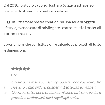
Dal 2018, lo studio La Jonx illustra la Svizzera attraverso
poster e illustrazioni colorate e poetiche.
Oggi utilizziamo le nostre creazioni su una serie di oggetti
lifestyle, avendo cura di privilegiare i cortocircuiti e i materiali
eco-responsabili.
Lavoriamo anche con istituzioni e aziende su progetti di tutte
le dimensioni.
E.V
A.C
Grazie per i vostri bellissimi prodotti. Sono così felice, ho
Non 
è
ricevuto il mio ordine: quaderni, 1 tote bag e magneti.
un p
er
Questo è tutto per me, yippee, mi sono fatta un regalo. Il
qual
prossimo ordine sarà per i regali agli amici.
ordi
pote