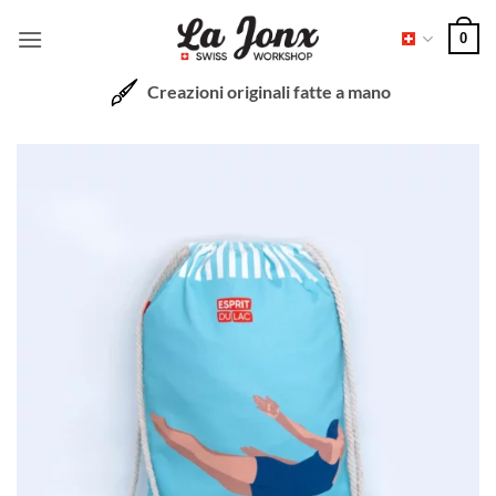
Salta
0
ai
contenuti
Creazioni originali fatte a mano