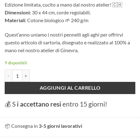
Edizione limitata, cucito a mano dal nostro atelier! 🇨🇭
Dimensioni:
30 x 44 cm, corde regolabili.
Materiali:
Cotone biologico 🌱 240 g/m
Quest’anno uniamo i nostri pennelli agli aghi per offrirvi
questo articolo di sartoria, disegnato e realizzato al 100% a
mano nel nostro atelier di Ginevra.
9 disponibili
Zaino "Lago di nuoto quantità
AGGIUNGI AL CARRELLO
💰 S
i accettano resi
entro 15 giorni!
📦 Consegna in
3-5 giorni lavorativi