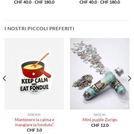
a
Fascia
Fascia
CHF
40.0
-
CHF
180.0
CHF
40.0
-
CHF
180.0
di
di
o:
prezzo:
prezzo:
da
da
0.0
CHF 40.0
CHF 40
a
a
80.0
CHF 180.0
CHF 18
I NOSTRI PICCOLI PREFERITI
ADESIVI
GIOCHI
Mantenere la calma e
Mini puzzle Zurigo
mangiare la fonduta”.
CHF
12.0
CHF
3.0