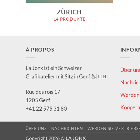
ZÜRICH
14 PRODUKTE
À PROPOS
INFOR
La Jonx ist ein Schweizer
Über un
Grafikatelier mit Sitz in Genf 🦢🇨🇭
Nachric
Rue des rois 17
Werden 
1205 Genf
Koopera
+41 22 575 31 80
ÜBER UNS
NACHRICHTEN
WERDEN SIE VERTRIEBS
Copyright 2026 ©
LA JONX