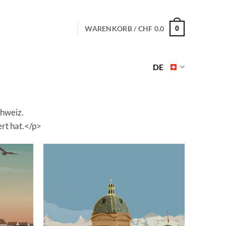
WARENKORB /
CHF
0.0
0
DE
chweiz.
ert hat.</p>