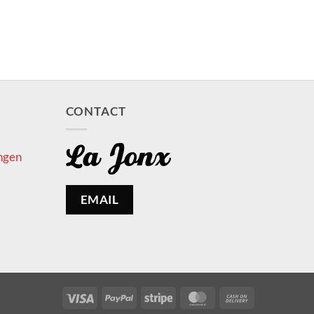
CONTACT
ngen
EMAIL
Visa
PayPal
Stripe
MasterCard
Cash
On