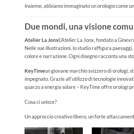
Insieme, abbiamo immaginato un orologio come un a
Due mondi, una visione com
Atelier La Jonx
L’Atelier La Jonx, fondato a Ginevr
Nelle sue illustrazioni, lo studio raffigura paesaggi
colore e narrazione. Ogni disegno racconta una sto
KeyTime
un giovane marchio svizzero di orologi, s
impegnato. Grazie all’utilizzo di tecnologie innova
quarzo a energia solare – KeyTime offre orologi pr
Cosa ci unisce?
Un approccio creativo libero, un forte attaccamento a