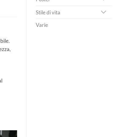
Stile di vita
Varie
bile.
dezza,
al