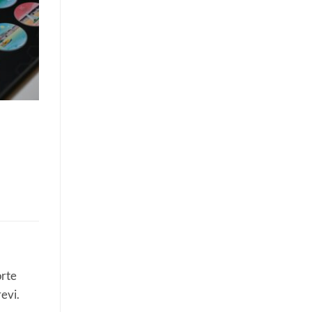
orte
revi.