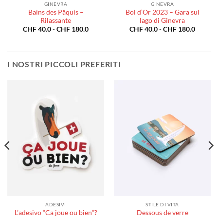
GINEVRA
GINEVRA
Bains des Pâquis –
Bol d’Or 2023 – Gara sul
Rilassante
lago di Ginevra
Fascia
Fascia
CHF
40.0
-
CHF
180.0
CHF
40.0
-
CHF
180.0
di
di
prezzo:
prezzo:
da
da
CHF 40.0
CHF 40
a
a
I NOSTRI PICCOLI PREFERITI
CHF 180.0
CHF 18
ADESIVI
STILE DI VITA
L’adesivo “Ca joue ou bien”?
Dessous de verre