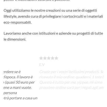
Oggi utilizziamo le nostre creazioni su una serie di oggetti
lifestyle, avendo cura di privilegiare i cortocircuiti e i materiali
eco-responsabili.
Lavoriamo anche con istituzioni e aziende su progetti di tutte
le dimensioni.
E.V
A.C
Grazie per i vostri bellissimi prodotti. Sono così felice, ho
Non 
è
ricevuto il mio ordine: quaderni, 1 tote bag e magneti.
un p
er
Questo è tutto per me, yippee, mi sono fatta un regalo. Il
qual
prossimo ordine sarà per i regali agli amici.
ordi
pote
a un
funz
la l