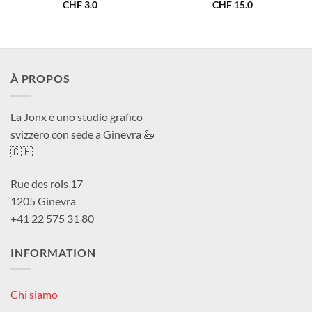
CHF
3.0
CHF
15.0
À PROPOS
La Jonx è uno studio grafico
svizzero con sede a Ginevra 🦢
🇨🇭
Rue des rois 17
1205 Ginevra
+41 22 575 31 80
INFORMATION
Chi siamo