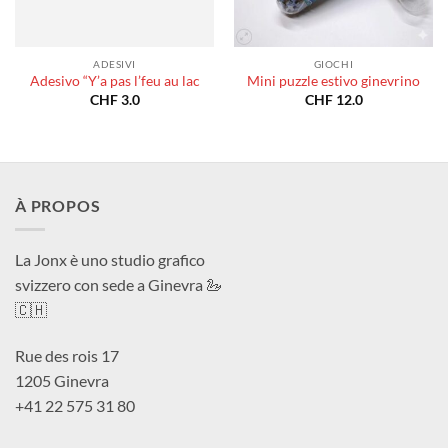
ADESIVI
GIOCHI
Adesivo “Y’a pas l’feu au lac
Mini puzzle estivo ginevrino
CHF
3.0
CHF
12.0
À PROPOS
La Jonx è uno studio grafico
svizzero con sede a Ginevra 🦢
🇨🇭
Rue des rois 17
1205 Ginevra
+41 22 575 31 80