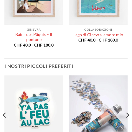
GINEVRA
COLLABORAZIONI
Bains des Pâquis – Il
Lago di Ginevra, amore mio
pontone
a
Fascia
CHF
40.0
-
CHF
180.0
di
Fascia
CHF
40.0
-
CHF
180.0
o:
prezzo:
di
da
prezzo:
0.0
CHF 40
da
a
CHF 40.0
80.0
CHF 18
a
I NOSTRI PICCOLI PREFERITI
CHF 180.0