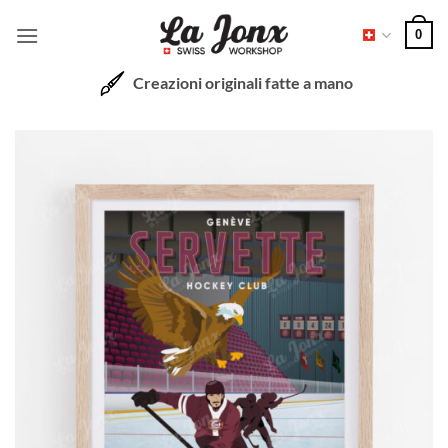
Salta
0
ai
contenuti
Creazioni originali fatte a mano