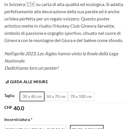
in Svizzera 🇨🇭 su carta di alta qualità ed ecologica. Si adatta
da
perfettamente alla decorazione della sua parete ed è anche
CHF 40.0
un’idea perfetta per un regalo svizzero. Questo poster
a
artistico mette in risalto l’Hockey Club Ginevra Servette,
CHF 180.0
simbolo di passione e orgoglio sportivo, situato nel cuore di
Ginevra con le montagne del Giura e del Salève come sfondo.
Nell’aprile 2023, Les Aigles hanno vinto la finale della Lega
Nazionale.
Dedichiamo loro un poster!
📐 GUIDA ALLE MISURE
Taglia
30 x 40 cm
50 x 70 cm
70 x 100 cm
CHF
40.0
Incorniciatura *