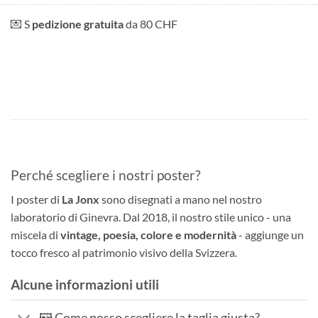
💌 S
pedizione gratuita
da 80 CHF
Perché scegliere i nostri poster?
I poster di
La Jonx
sono disegnati a mano nel nostro
laboratorio di Ginevra. Dal 2018, il nostro stile unico - una
miscela di
vintage, poesia, colore e modernità
- aggiunge un
tocco fresco al patrimonio visivo della Svizzera.
Alcune informazioni utili
🖼️ Come posso scegliere la taglia giusta?