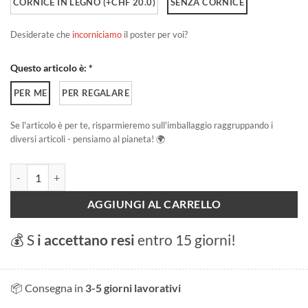
CORNICE IN LEGNO (+CHF 20.0)
SENZA CORNICE
Desiderate che
incorniciamo
il poster per voi?
Questo articolo è: *
PER ME
PER REGALARE
Se l'articolo è per te, risparmieremo sull'imballaggio raggruppando i
diversi articoli - pensiamo al pianeta! 🌍
Hockey Club Ginevra Servette quantità
AGGIUNGI AL CARRELLO
💰 S
i accettano resi
entro 15 giorni!
📦 Consegna in
3-5 giorni lavorativi