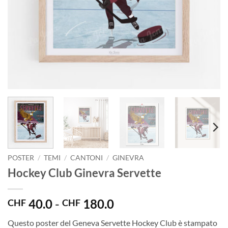
POSTER
/
TEMI
/
CANTONI
/
GINEVRA
Hockey Club Ginevra Servette
Fascia
40.0
-
180.0
CHF
CHF
di
Questo poster del Geneva Servette Hockey Club è stampato
prezzo: