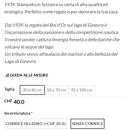
1939. Stampato in Svizzera su carta di alta qualità ed
da
ecologica. Perfetto come regalo o per decorare la tua casa.
CHF 40.0
a
Dal 1939, la regata del Bol d’Or sul lago di Ginevra è
CHF 180.0
l’incarnazione della passione e della competizione nautica.
Il nostro poster cattura l’energia frenetica delle barche che
solcano le acque del lago.
Un tributo visivo all’audacia dei marinai e alla bellezza del
Lago di Ginevra.
📐 GUIDA ALLE MISURE
Taglia
30 x 40 cm
50 x 70 cm
70 x 100 cm
CHF
40.0
Incorniciatura *
CORNICE IN LEGNO (+CHF 20.0)
SENZA CORNICE