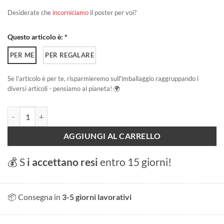
Desiderate che
incorniciamo
il poster per voi?
Questo articolo è: *
PER ME
PER REGALARE
Se l'articolo è per te, risparmieremo sull'imballaggio raggruppando i
diversi articoli - pensiamo al pianeta! 🌍
Bol d'Or 2023 - Gara sul lago di Ginevra quantità
AGGIUNGI AL CARRELLO
💰 S
i accettano resi
entro 15 giorni!
📦 Consegna in
3-5 giorni lavorativi