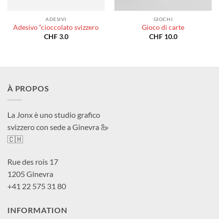
ADESIVI
GIOCHI
Adesivo “cioccolato svizzero
Gioco di carte
CHF
3.0
CHF
10.0
À PROPOS
La Jonx è uno studio grafico
svizzero con sede a Ginevra 🦢
🇨🇭
Rue des rois 17
1205 Ginevra
+41 22 575 31 80
INFORMATION