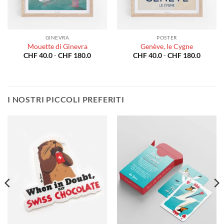
GINEVRA
POSTER
Mouette di Ginevra
Genève, le Cygne
a
Fascia
Fascia
CHF
40.0
-
CHF
180.0
CHF
40.0
-
CHF
180.0
di
di
o:
prezzo:
prezzo:
da
da
0.0
CHF 40.0
CHF 40
a
a
80.0
CHF 180.0
CHF 18
I NOSTRI PICCOLI PREFERITI