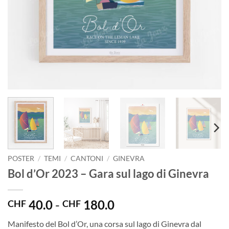
POSTER
/
TEMI
/
CANTONI
/
GINEVRA
Bol d’Or 2023 – Gara sul lago di Ginevra
Fascia
40.0
-
180.0
CHF
CHF
di
Manifesto del Bol d’Or, una corsa sul lago di Ginevra dal
prezzo: