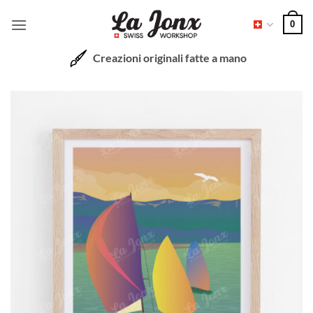
Salta
0
ai
contenuti
Creazioni originali fatte a mano