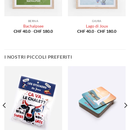
BERNA
GIURA
Bachalpsee
Lago di Joux
a
Fascia
Fascia
CHF
40.0
-
CHF
180.0
CHF
40.0
-
CHF
180.0
di
di
o:
prezzo:
prezzo:
da
da
0.0
CHF 40.0
CHF 40
a
a
80.0
CHF 180.0
CHF 18
I NOSTRI PICCOLI PREFERITI