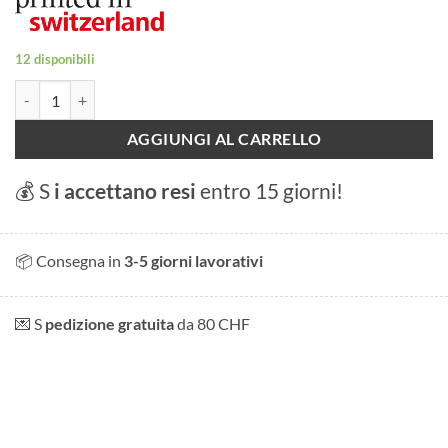
12 disponibili
Quaderno Lago di Biel quantità
AGGIUNGI AL CARRELLO
💰 S
i accettano resi
entro 15 giorni!
📦 Consegna in
3-5 giorni lavorativi
💌 S
pedizione gratuita
da 80 CHF