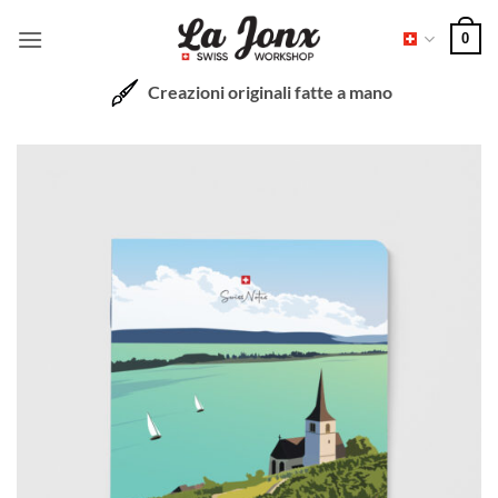
Salta
0
ai
contenuti
Creazioni originali fatte a mano