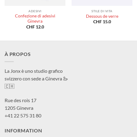
ADESIVI
STILE DI VITA
Confezione di adesivi
Dessous de verre
Ginevra
CHF
15.0
CHF
12.0
À PROPOS
La Jonx è uno studio grafico
svizzero con sede a Ginevra 🦢
🇨🇭
Rue des rois 17
1205 Ginevra
+41 22 575 31 80
INFORMATION