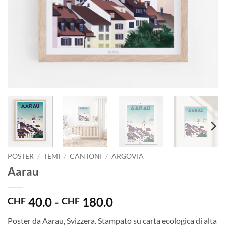
POSTER
/
TEMI
/
CANTONI
/
ARGOVIA
Aarau
Fascia
40.0
-
180.0
CHF
CHF
di
Poster da Aarau, Svizzera. Stampato su carta ecologica di alta
prezzo: