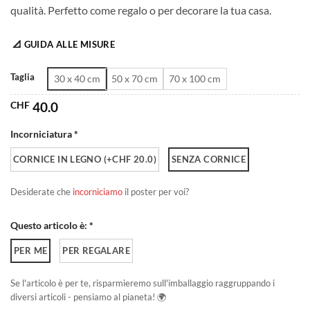
qualità. Perfetto come regalo o per decorare la tua casa.
da
CHF 40.0
📐 GUIDA ALLE MISURE
a
CHF 180.0
Taglia
30 x 40 cm
50 x 70 cm
70 x 100 cm
CHF
40.0
Incorniciatura *
CORNICE IN LEGNO (+CHF 20.0)
SENZA CORNICE
Desiderate che
incorniciamo
il poster per voi?
Questo articolo è: *
PER ME
PER REGALARE
Se l'articolo è per te, risparmieremo sull'imballaggio raggruppando i
diversi articoli - pensiamo al pianeta! 🌍