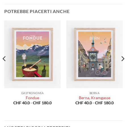
POTREBBE PIACERTI ANCHE
GASTRONOMIA
BERNA
Fondue
Berna, Kramgasse
a
Fascia
Fascia
CHF
40.0
-
CHF
180.0
CHF
40.0
-
CHF
180.0
di
di
o:
prezzo:
prezzo:
da
da
0.0
CHF 40.0
CHF 40
a
a
80.0
CHF 180.0
CHF 18