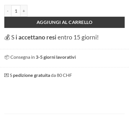
Aarau quantità
AGGIUNGI AL CARRELLO
💰 S
i accettano resi
entro 15 giorni!
📦 Consegna in
3-5 giorni lavorativi
💌 S
pedizione gratuita
da 80 CHF