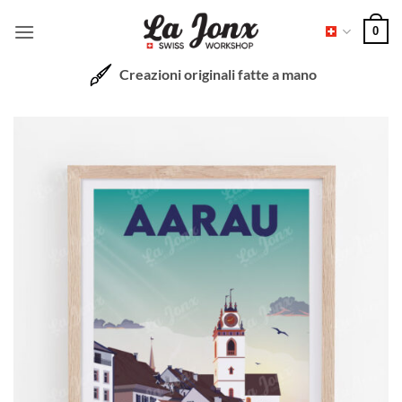
Salta
0
ai
contenuti
Creazioni originali fatte a mano