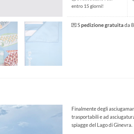
entro 15 giorni!
💌 S
pedizione gratuita
da 
Finalmente degli asciugaman
trasportabili e ad asciugatu
spiagge del Lago di Ginevra.