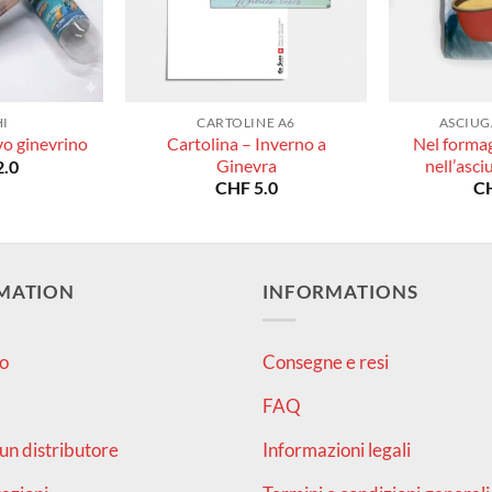
I
CARTOLINE A6
ASCIUG
Cartolina – Inverno a
Nel forma
vo ginevrino
Ginevra
nell’asc
.0
CHF
5.0
C
MATION
INFORMATIONS
o
Consegne e resi
FAQ
un distributore
Informazioni legali