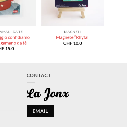
AMANI DA TÈ
MAGNETI
ggio confidiamo
Magnete “Rhyfall
iugamano da tè
CHF
10.0
HF
15.0
CONTACT
EMAIL