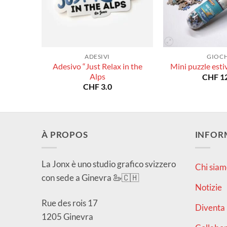
ADESIVI
GIOCH
Adesivo “Just Relax in the
Mini puzzle esti
Alps
CHF
12
CHF
3.0
À PROPOS
INFOR
La Jonx è uno studio grafico svizzero
Chi siam
con sede a Ginevra 🦢🇨🇭
Notizie
Rue des rois 17
Diventa 
1205 Ginevra