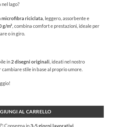
 nel lago?
n
microfibra riciclata
, leggero, assorbente e
 g/m²
, combina comfort e prestazioni, ideale per
are o in giro.
le in
2 disegni originali
, ideati nel nostro
 cambiare stile in base al proprio umore.
ggio!
âquis quantità
GIUNGI AL CARRELLO
📦 Consegna in
3-5 giorni lavorativi