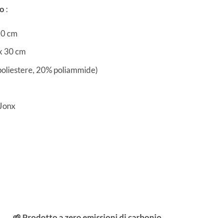
to
:
80 cm
 x 30 cm
poliestere, 20% poliammide)
 Jonx
🌱 Prodotto a zero emissioni di carbonio