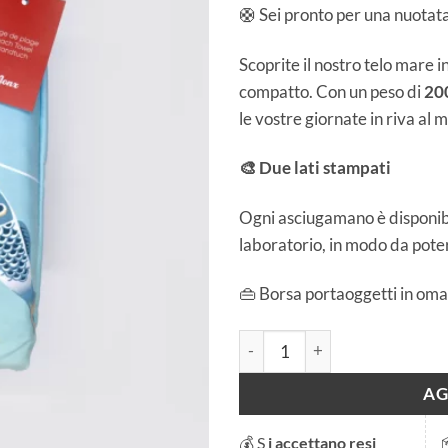
🛟 Sei pronto per una nuotata
Scoprite il nostro telo mare i
compatto. Con un peso di
200
le vostre giornate in riva al m
🎨 Due lati stampati
Ogni asciugamano è disponibi
laboratorio, in modo da poter
👜 Borsa portaoggetti in oma
Telo da spiaggia - Bains des P
AG
💰 S
i accettano resi