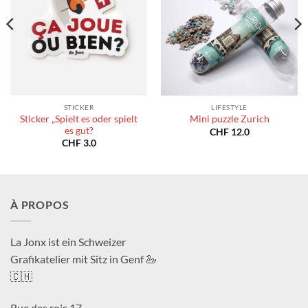
STICKER
LIFESTYLE
Sticker „Spielt es oder spielt
Mini puzzle Zurich
es gut?
CHF
12.0
CHF
3.0
À PROPOS
La Jonx ist ein Schweizer
Grafikatelier mit Sitz in Genf 🦢
🇨🇭
Rue des rois 17