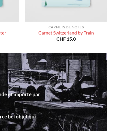
CARNETS DE NOTES
ter
Carnet Switzerland by Train
CHF
15.0
nde et importé par
 ce bel objet qui