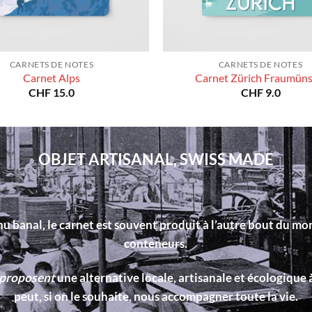
CARNETS DE NOTES
CARNETS DE NOTES
Carnet Alps
Carnet Zürich Fraumüns
CHF
15.0
CHF
9.0
OBJET ARTISANAL, SWISS MADE
u banal, le carnet est souvent produit à l’autre bout du mo
conteneurs.
 proposent
une alternative locale, artisanale et écologique à
peut, si on le souhaite, nous accompagner toute la vie.