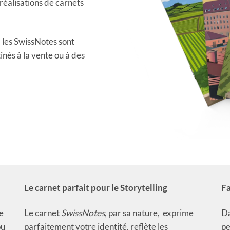
 réalisations de carnets
les SwissNotes sont
inés à la vente ou à des
Le carnet parfait pour le Storytelling
Fa
e
Le carnet
SwissNotes
, par sa nature, exprime
Da
ou
parfaitement votre identité, reflète les
pe