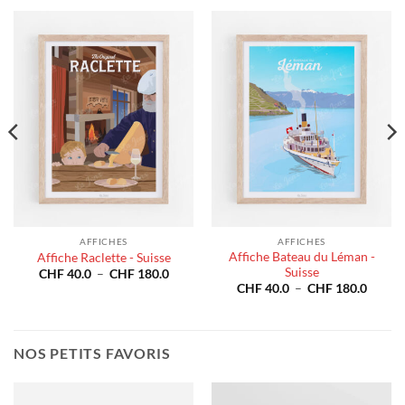
AFFICHES
AFFICHES
Affiche Bateau du Léman -
Affiche Raclette - Suisse
Suisse
e
Plage
CHF
40.0
–
CHF
180.0
de
Plage
CHF
40.0
–
CHF
180.0
prix :
de
40.0
CHF 40.0
prix :
à
CHF 4
180.0
CHF 180.0
à
CHF 1
NOS PETITS FAVORIS