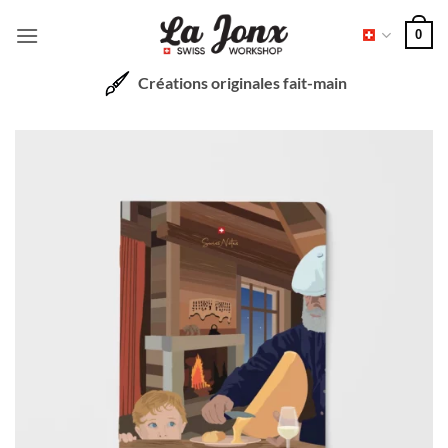
Passer
0
au
contenu
Créations originales fait-main