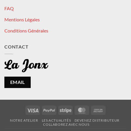
FAQ
Mentions Légales
Conditions Générales
CONTACT
EMAIL
Visa
PayPal
Stripe
MasterCard
Cash
On
NOTRE ATELIER
LES ACTUALITÉS
DEVENEZ DISTRIBUTEUR
Delivery
COLLABOREZ AVEC NOUS