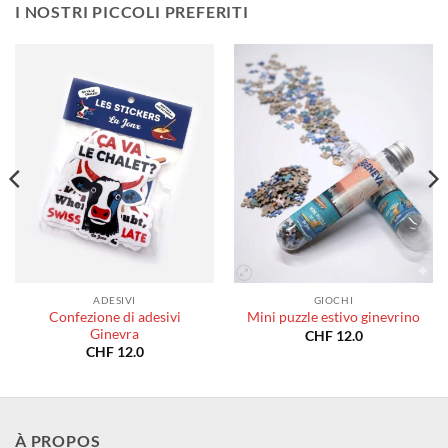
a
a
I NOSTRI PICCOLI PREFERITI
CHF 180.0
CHF 18
ADESIVI
GIOCHI
Confezione di adesivi
Mini puzzle estivo ginevrino
Ginevra
CHF
12.0
CHF
12.0
À PROPOS