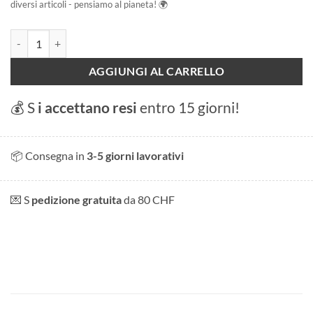
diversi articoli - pensiamo al pianeta! 🌍
Abbazia di San Gallo quantità
AGGIUNGI AL CARRELLO
💰 S
i accettano resi
entro 15 giorni!
📦 Consegna in
3-5 giorni lavorativi
💌 S
pedizione gratuita
da 80 CHF