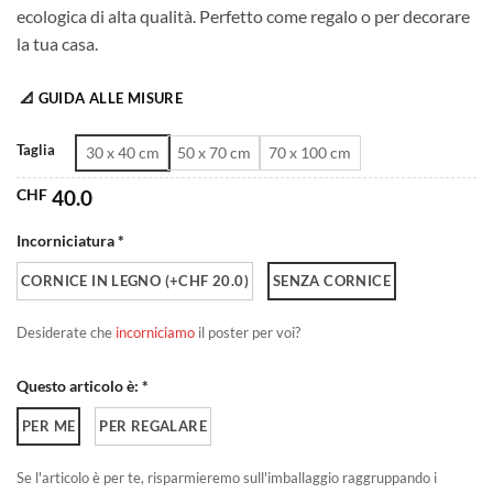
ecologica di alta qualità. Perfetto come regalo o per decorare
da
la tua casa.
CHF 40.0
a
📐 GUIDA ALLE MISURE
CHF 180.0
Taglia
30 x 40 cm
50 x 70 cm
70 x 100 cm
CHF
40.0
Incorniciatura *
CORNICE IN LEGNO (+CHF 20.0)
SENZA CORNICE
Desiderate che
incorniciamo
il poster per voi?
Questo articolo è: *
PER ME
PER REGALARE
Se l'articolo è per te, risparmieremo sull'imballaggio raggruppando i