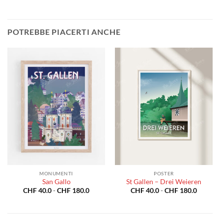
POTREBBE PIACERTI ANCHE
MONUMENTI
POSTER
San Gallo
St Gallen – Drei Weieren
Fascia
Fascia
CHF
40.0
-
CHF
180.0
CHF
40.0
-
CHF
180.0
di
di
prezzo:
prezzo:
da
da
CHF 40.0
CHF 40