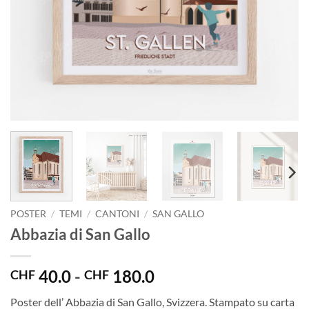
POSTER
/
TEMI
/
CANTONI
/
SAN GALLO
Abbazia di San Gallo
Fascia
40.0
-
180.0
CHF
CHF
di
Poster dell’ Abbazia di San Gallo, Svizzera. Stampato su carta
prezzo: