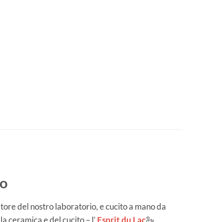
no
tore del nostro laboratorio, e cucito a mano da
lla ceramica e del cucito – l’
Esprit du Lac
🦢