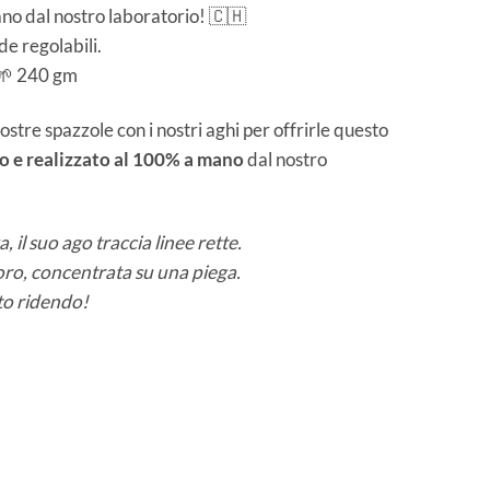
ano dal nostro laboratorio! 🇨🇭
e regolabili.
🌱 240 gm
tre spazzole con i nostri aghi per offrirle questo
to e realizzato al 100% a mano
dal nostro
 il suo ago traccia linee rette.
oro, concentrata su una piega.
sto ridendo!