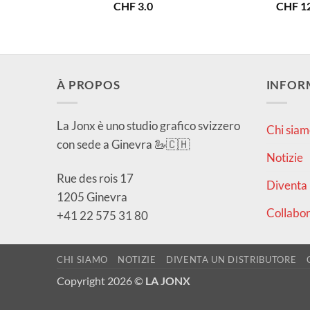
CHF
3.0
CHF
12
À PROPOS
INFOR
La Jonx è uno studio grafico svizzero
Chi siam
con sede a Ginevra 🦢🇨🇭
Notizie
Rue des rois 17
Diventa 
1205 Ginevra
Collabor
+41 22 575 31 80
CHI SIAMO
NOTIZIE
DIVENTA UN DISTRIBUTORE
Copyright 2026 ©
LA JONX