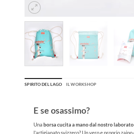
SPIRITO DEL LAGO
IL WORKSHOP
E se osassimo?
Una
borsa cucita a mano
dal nostro laborato
l’artigianato svizzero? Un vero e proprio zaino