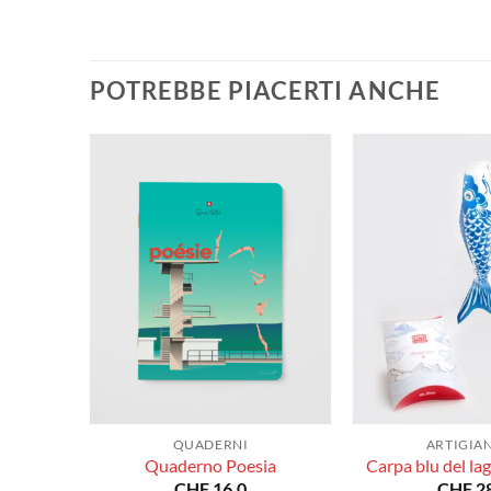
POTREBBE PIACERTI ANCHE
QUADERNI
ARTIGIA
Quaderno Poesia
Carpa blu del la
CHF
16.0
CHF
28