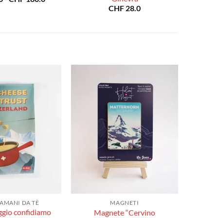
di
CHF
28.0
prezzo:
da
CHF 40.0
a
CHF 180.0
AMANI DA TÈ
MAGNETI
ggio confidiamo
Magnete “Cervino