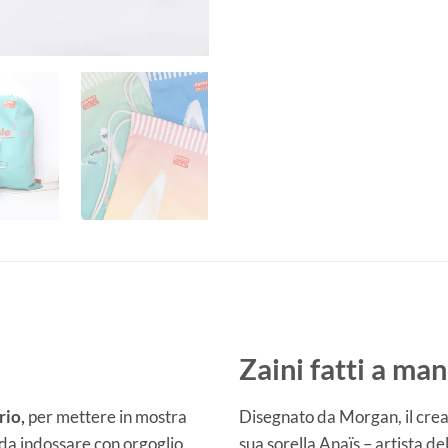
Zaini fatti a ma
rio,
per mettere in mostra
Disegnato da Morgan, il crea
 da indossare con orgoglio,
sua sorella Anaïs – artista de