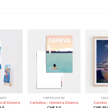
NATO
CARTOLINE A6
LAGH
go di Ginevra
Cartolina – Uomini a Ginevra
Cervino s
.0
CHF
5.0
CHF
40.