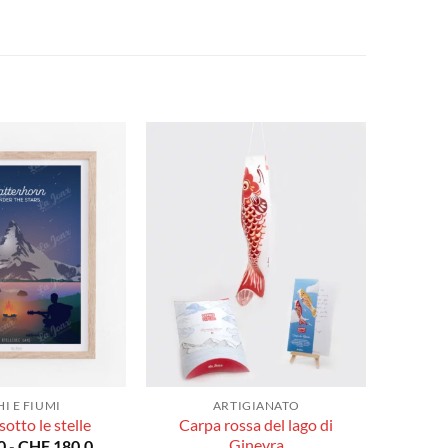
I E FIUMI
ARTIGIANATO
Carpa rossa del lago di
otto le stelle
Fascia
Ginevra
0
-
CHF
180.0