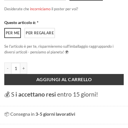
Desiderate che
incorniciamo
il poster per voi?
Questo articolo è: *
PER ME
PER REGALARE
Se l'articolo è per te, risparmieremo sull'imballaggio raggruppando i
diversi articoli - pensiamo al pianeta! 🌍
Le Carac quantità
AGGIUNGI AL CARRELLO
💰 S
i accettano resi
entro 15 giorni!
📦 Consegna in
3-5 giorni lavorativi