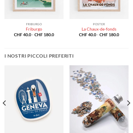
FRIBURGO
POSTER
Friburgo
La Chaux-de-fonds
a
Fascia
Fascia
CHF
40.0
-
CHF
180.0
CHF
40.0
-
CHF
180.0
di
di
o:
prezzo:
prezzo:
da
da
0.0
CHF 40.0
CHF 40
a
a
I NOSTRI PICCOLI PREFERITI
80.0
CHF 180.0
CHF 18