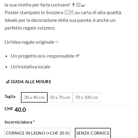
la sua ricetta per farla cucinare! 👨🏻‍🍳
da
Poster stampato in Svizzera 🇨🇭 su carta di alta qualità.
CHF 40.0
Ideale per la decorazione della sua parete, è anche un
a
perfetto regalo svizzero.
CHF 180.0
Un’idea regalo originale ✨
Un progetto eco-responsabile 🌱
Un’iniziativa locale
📐 GUIDA ALLE MISURE
Taglia
30 x 40 cm
50 x 70 cm
70 x 100 cm
CHF
40.0
Incorniciatura *
CORNICE IN LEGNO (+CHF 20.0)
SENZA CORNICE