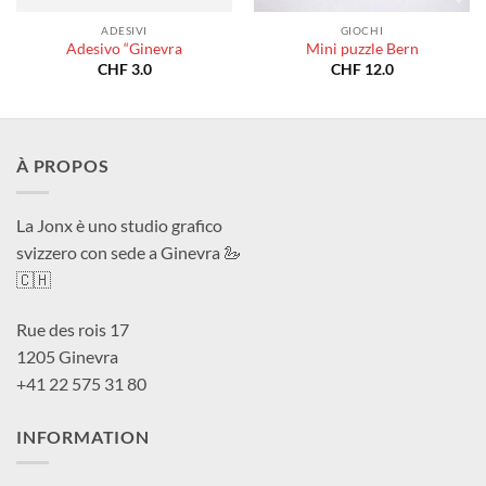
ADESIVI
GIOCHI
Adesivo “Ginevra
Mini puzzle Bern
CHF
3.0
CHF
12.0
À PROPOS
La Jonx è uno studio grafico
svizzero con sede a Ginevra 🦢
🇨🇭
Rue des rois 17
1205 Ginevra
+41 22 575 31 80
INFORMATION