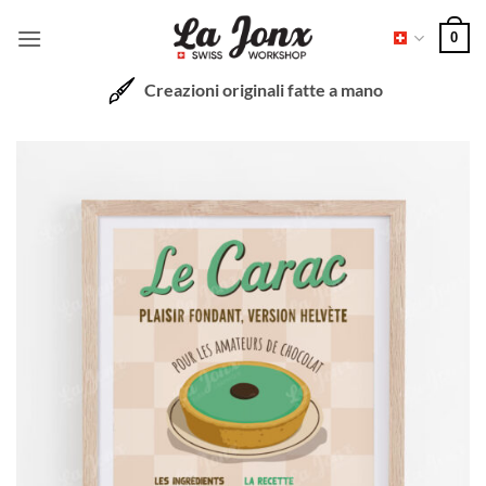
Salta
0
ai
contenuti
Creazioni originali fatte a mano