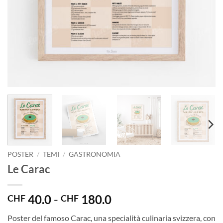
POSTER
/
TEMI
/
GASTRONOMIA
Le Carac
Fascia
40.0
-
180.0
CHF
CHF
di
Poster del famoso Carac, una specialità culinaria svizzera, con
prezzo: