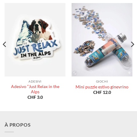
ADESIVI
GIOCHI
Adesivo “Just Relax in the
Mini puzzle estivo ginevrino
Alps
CHF
12.0
CHF
3.0
À PROPOS