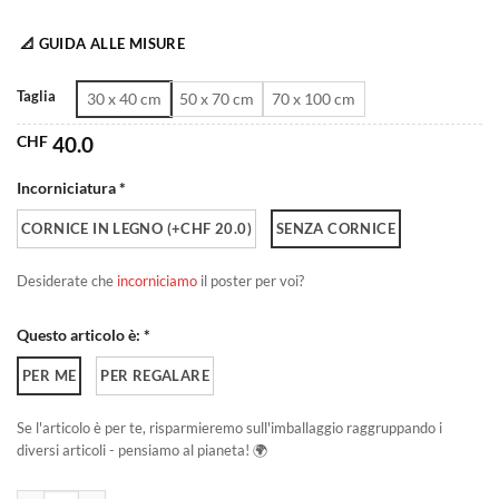
da
📐 GUIDA ALLE MISURE
CHF 40.0
a
Taglia
30 x 40 cm
50 x 70 cm
70 x 100 cm
CHF 180.0
CHF
40.0
Incorniciatura *
CORNICE IN LEGNO (+CHF 20.0)
SENZA CORNICE
Desiderate che
incorniciamo
il poster per voi?
Questo articolo è: *
PER ME
PER REGALARE
Se l'articolo è per te, risparmieremo sull'imballaggio raggruppando i
diversi articoli - pensiamo al pianeta! 🌍