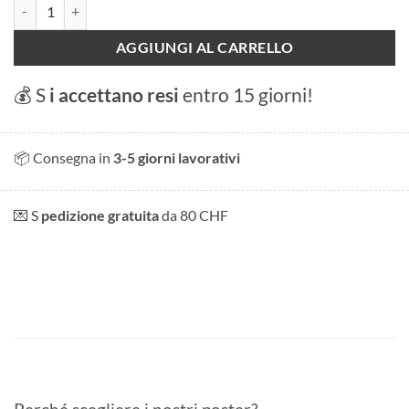
Champel quantità
AGGIUNGI AL CARRELLO
💰 S
i accettano resi
entro 15 giorni!
📦 Consegna in
3-5 giorni lavorativi
💌 S
pedizione gratuita
da 80 CHF