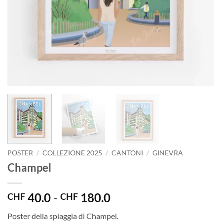
POSTER
/
COLLEZIONE 2025
/
CANTONI
/
GINEVRA
Champel
Fascia
40.0
-
180.0
CHF
CHF
di
Poster della spiaggia di Champel.
prezzo: