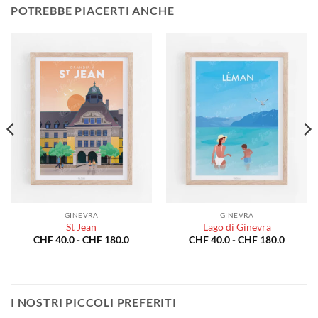
POTREBBE PIACERTI ANCHE
GINEVRA
GINEVRA
St Jean
Lago di Ginevra
a
Fascia
Fascia
CHF
40.0
-
CHF
180.0
CHF
40.0
-
CHF
180.0
di
di
o:
prezzo:
prezzo:
da
da
0.0
CHF 40.0
CHF 40
a
a
80.0
CHF 180.0
CHF 18
I NOSTRI PICCOLI PREFERITI