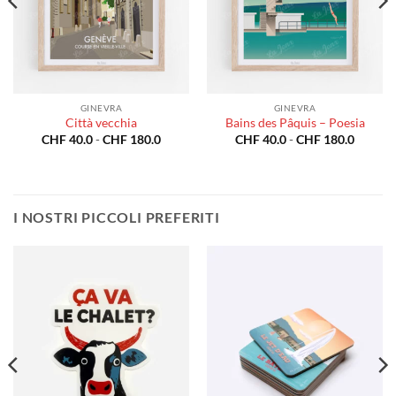
GINEVRA
GINEVRA
Città vecchia
Bains des Pâquis – Poesia
Fascia
Fascia
CHF
40.0
-
CHF
180.0
CHF
40.0
-
CHF
180.0
di
di
prezzo:
prezzo:
da
da
CHF 40.0
CHF 40
a
a
CHF 180.0
CHF 18
I NOSTRI PICCOLI PREFERITI