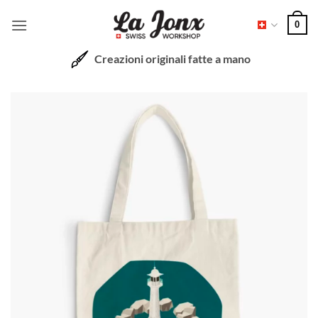
Salta
0
ai
contenuti
Creazioni originali fatte a mano