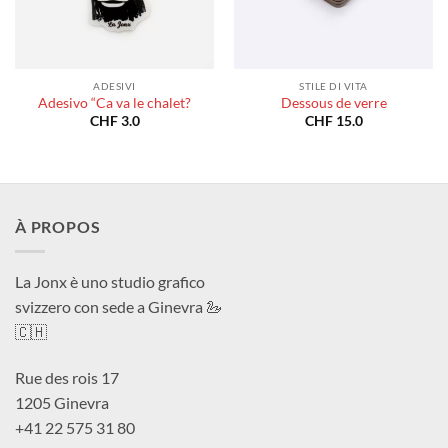
ADESIVI
STILE DI VITA
Adesivo “Ca va le chalet?
Dessous de verre
CHF
3.0
CHF
15.0
À PROPOS
La Jonx è uno studio grafico
svizzero con sede a Ginevra 🦢
🇨🇭
Rue des rois 17
1205 Ginevra
+41 22 575 31 80