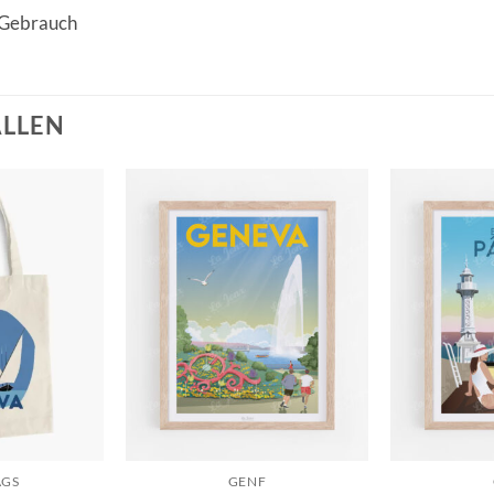
n Gebrauch
ALLEN
AGS
GENF