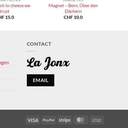
ch In cheese we
Magnet – Bern, Über den
trust
Dächern
HF
15.0
CHF
10.0
CONTACT
ngen
EMAIL
Visa
PayPal
Stripe
MasterCard
Cash
On