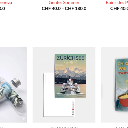
Geneva
Genfer Sommer
Bains des P
Preisspanne:
.0
CHF
40.0
–
CHF
180.0
CHF
40.
CHF 40.0
bis
CHF 180.0
YLE
POSTKARTEN A6
GESCH