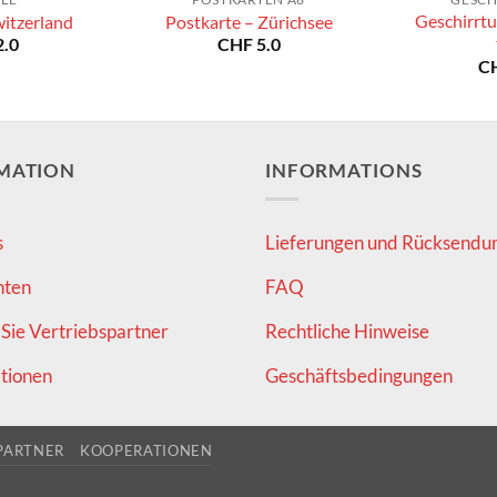
Geschirrtu
witzerland
Postkarte – Zürichsee
.0
CHF
5.0
C
MATION
INFORMATIONS
s
Lieferungen und Rücksendu
hten
FAQ
Sie Vertriebspartner
Rechtliche Hinweise
tionen
Geschäftsbedingungen
PARTNER
KOOPERATIONEN