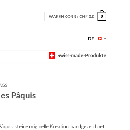
WARENKORB /
CHF
0.0
0
DE
Swiss-made-Produkte
AGS
des Pâquis
âquis ist eine originelle Kreation, handgezeichnet