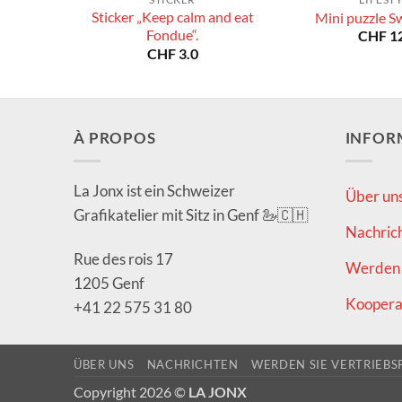
Sticker „Keep calm and eat
Mini puzzle S
Fondue“.
CHF
12
CHF
3.0
À PROPOS
INFOR
La Jonx ist ein Schweizer
Über un
Grafikatelier mit Sitz in Genf 🦢🇨🇭
Nachric
Rue des rois 17
Werden 
1205 Genf
Koopera
+41 22 575 31 80
ÜBER UNS
NACHRICHTEN
WERDEN SIE VERTRIEBS
Copyright 2026 ©
LA JONX