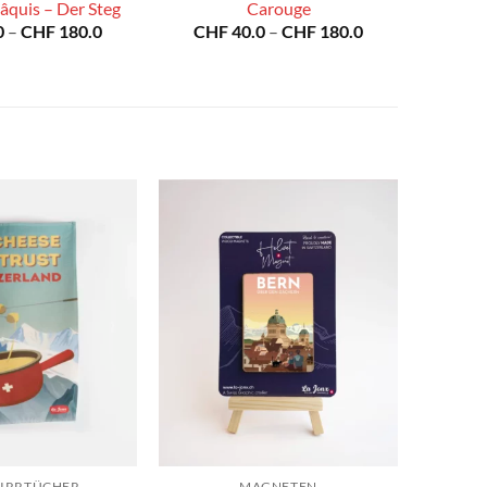
âquis – Der Steg
Carouge
Preisspanne:
Preisspanne:
0
–
CHF
180.0
CHF
40.0
–
CHF
180.0
CHF 40.0
CHF 40.0
bis
bis
CHF 180.0
CHF 180.0
IRRTÜCHER
MAGNETEN