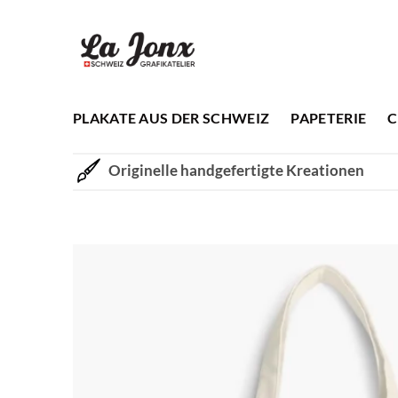
Zum
Inhalt
springen
PLAKATE AUS DER SCHWEIZ
PAPETERIE
C
Originelle handgefertigte Kreationen