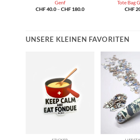
e, oder
Genf
Tote Bag 
Preisspanne:
CHF
40.0
–
CHF
180.0
CHF
20
CHF 40.0
bis
CHF 180.0
UNSERE KLEINEN FAVORITEN
STICKER
LIFEST