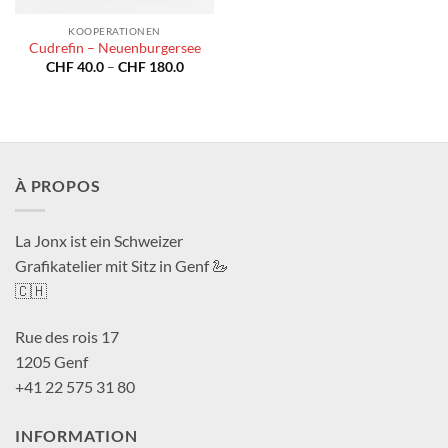
KOOPERATIONEN
Cudrefin – Neuenburgersee
Preisspanne:
CHF
40.0
–
CHF
180.0
CHF 40.0
bis
CHF 180.0
À PROPOS
La Jonx ist ein Schweizer
Grafikatelier mit Sitz in Genf 🦢
🇨🇭
Rue des rois 17
1205 Genf
+41 22 575 31 80
INFORMATION