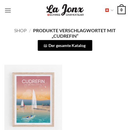
Zum
0
Inhalt
springen
SHOP
/
PRODUKTE VERSCHLAGWORTET MIT
„CUDREFIN“
Der gesamte Katalog