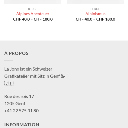
BERGE
BERGE
Alpines Abenteuer
Alpinismus
Preisspanne:
Preiss
CHF
40.0
–
CHF
180.0
CHF
40.0
–
CHF
180.0
CHF 40.0
CHF 40
bis
bis
CHF 180.0
CHF 18
À PROPOS
La Jonx ist ein Schweizer
Grafikatelier mit Sitz in Genf 🦢
🇨🇭
Rue des rois 17
1205 Genf
+41 22 575 31 80
INFORMATION