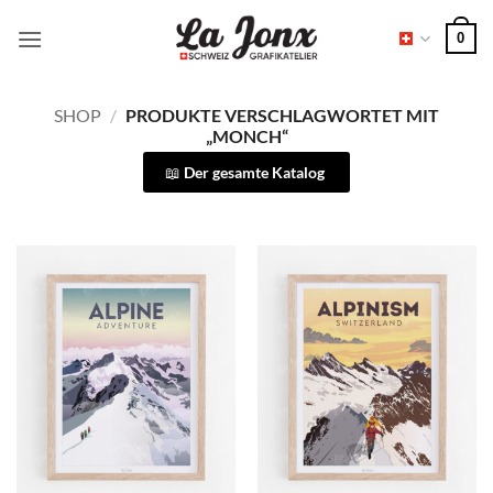
Zum
0
Inhalt
springen
SHOP
/
PRODUKTE VERSCHLAGWORTET MIT
„MONCH“
Der gesamte Katalog