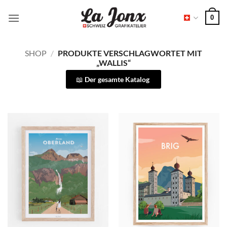
Zum
0
Inhalt
springen
SHOP
/
PRODUKTE VERSCHLAGWORTET MIT
„WALLIS“
Der gesamte Katalog