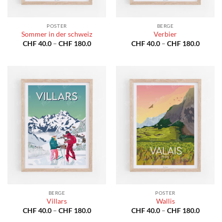
POSTER
BERGE
Sommer in der schweiz
Verbier
Preisspanne:
Preiss
CHF
40.0
–
CHF
180.0
CHF
40.0
–
CHF
180.0
CHF 40.0
CHF 40
bis
bis
CHF 180.0
CHF 18
BERGE
POSTER
Villars
Wallis
Preisspanne:
Preiss
CHF
40.0
–
CHF
180.0
CHF
40.0
–
CHF
180.0
CHF 40.0
CHF 40