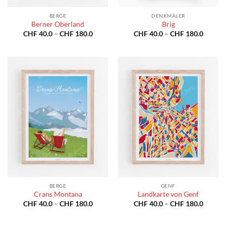
BERGE
DENKMÄLER
Berner Oberland
Brig
Preisspanne:
Preiss
CHF
40.0
–
CHF
180.0
CHF
40.0
–
CHF
180.0
CHF 40.0
CHF 40
bis
bis
CHF 180.0
CHF 18
BERGE
GENF
Crans Montana
Landkarte von Genf
Preisspanne:
Preiss
CHF
40.0
–
CHF
180.0
CHF
40.0
–
CHF
180.0
CHF 40.0
CHF 40
bis
bis
CHF 180.0
CHF 18