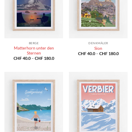
BERGE
DENKMÄLER
Matterhorn unter den
Sion
Sternen
Preiss
CHF
40.0
–
CHF
180.0
CHF 40
Preisspanne:
CHF
40.0
–
CHF
180.0
bis
CHF 40.0
CHF 18
bis
CHF 180.0