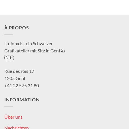
bis
bis
CHF 180.0
CHF 18
À PROPOS
La Jonx ist ein Schweizer
Grafikatelier mit Sitz in Genf 🦢
🇨🇭
Rue des rois 17
1205 Genf
+41 22 575 31 80
INFORMATION
Über uns
Nachrichten