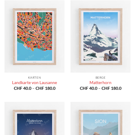
KARTEN
BERGE
Landkarte von Lausanne
Matterhorn
Preisspanne:
Preiss
CHF
40.0
–
CHF
180.0
CHF
40.0
–
CHF
180.0
CHF 40.0
CHF 40
bis
bis
CHF 180.0
CHF 18