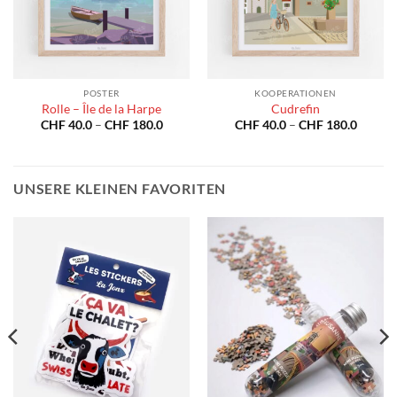
POSTER
KOOPERATIONEN
Rolle – Île de la Harpe
Cudrefin
spanne:
Preisspanne:
Preiss
CHF
40.0
–
CHF
180.0
CHF
40.0
–
CHF
180.0
40.0
CHF 40.0
CHF 40
bis
bis
180.0
CHF 180.0
CHF 18
UNSERE KLEINEN FAVORITEN