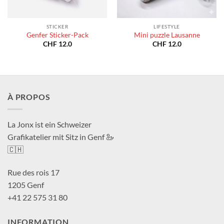
STICKER
LIFESTYLE
Genfer Sticker-Pack
Mini puzzle Lausanne
CHF
12.0
CHF
12.0
À PROPOS
La Jonx ist ein Schweizer
Grafikatelier mit Sitz in Genf 🦢
🇨🇭
Rue des rois 17
1205 Genf
+41 22 575 31 80
INFORMATION