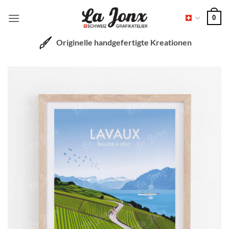
Zum
0
Inhalt
springen
Originelle handgefertigte Kreationen