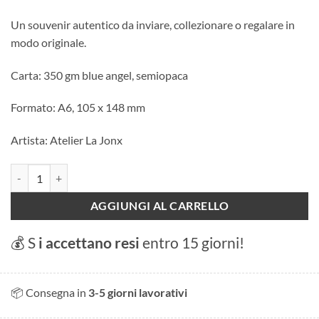
Un souvenir autentico da inviare, collezionare o regalare in
modo originale.
Carta: 350 gm blue angel, semiopaca
Formato: A6, 105 x 148 mm
Artista: Atelier La Jonx
Cartolina - Autunno a Ginevra quantità
AGGIUNGI AL CARRELLO
💰 S
i accettano resi
entro 15 giorni!
📦 Consegna in
3-5 giorni lavorativi