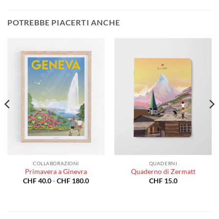
POTREBBE PIACERTI ANCHE
COLLABORAZIONI
QUADERNI
Primavera a Ginevra
Quaderno di Zermatt
a
Fascia
CHF
40.0
-
CHF
180.0
CHF
15.0
di
o:
prezzo:
da
0.0
CHF 40.0
a
80.0
CHF 180.0