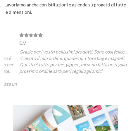
Lavoriamo anche con istituzioni e aziende su progetti di tutte
le dimensioni.
E.V
A.C
Grazie per i vostri bellissimi prodotti. Sono così felice, ho
Non 
è
ricevuto il mio ordine: quaderni, 1 tote bag e magneti.
un p
er
Questo è tutto per me, yippee, mi sono fatta un regalo. Il
qual
prossimo ordine sarà per i regali agli amici.
ordi
pote
a un
funz
la l
o.
loro