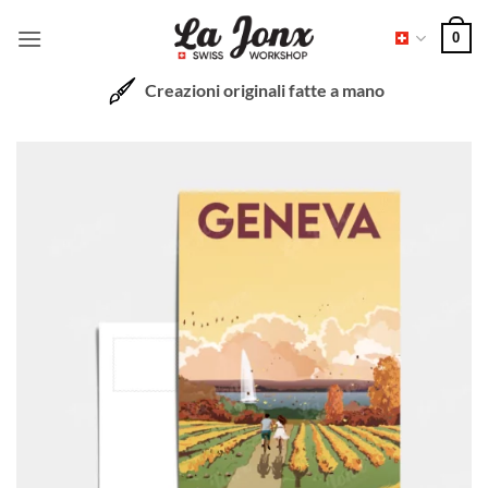
Salta
0
ai
contenuti
Creazioni originali fatte a mano