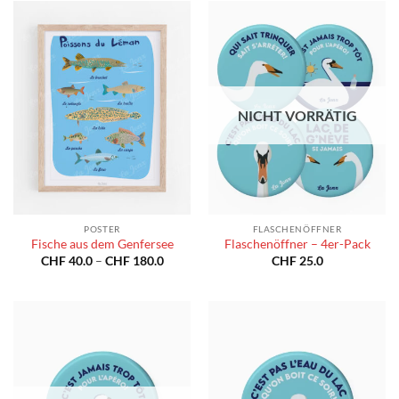
NICHT VORRÄTIG
POSTER
FLASCHENÖFFNER
Fische aus dem Genfersee
Flaschenöffner – 4er-Pack
Preisspanne:
CHF
40.0
–
CHF
180.0
CHF
25.0
CHF 40.0
bis
CHF 180.0