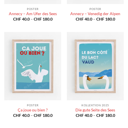
POSTER
POSTER
Annecy – Am Ufer des Sees
Annecy – Venedig der Alpen
Preisspanne:
Preiss
CHF
40.0
–
CHF
180.0
CHF
40.0
–
CHF
180.0
CHF 40.0
CHF 40
bis
bis
CHF 180.0
CHF 18
POSTER
KOLLEKTION 2025
Ça joue ou bien ?
Die gute Seite des Sees
Preisspanne:
Preiss
CHF
40.0
–
CHF
180.0
CHF
40.0
–
CHF
180.0
CHF 40.0
CHF 40
bis
bis
CHF 180.0
CHF 18