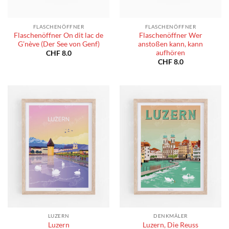
FLASCHENÖFFNER
FLASCHENÖFFNER
Flaschenöffner On dit lac de
Flaschenöffner Wer
G’nève (Der See von Genf)
anstoßen kann, kann
aufhören
CHF
8.0
CHF
8.0
LUZERN
DENKMÄLER
Luzern
Luzern, Die Reuss