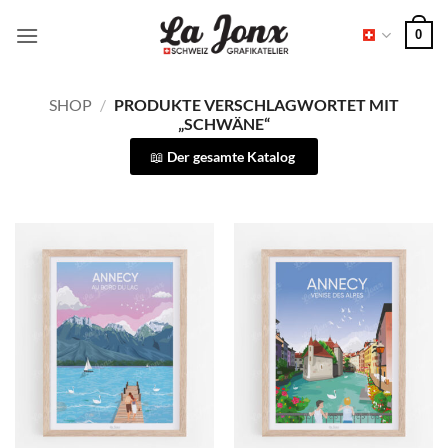
Zum
0
Inhalt
springen
SHOP
/
PRODUKTE VERSCHLAGWORTET MIT
„SCHWÄNE“
Der gesamte Katalog