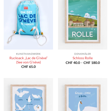
KUNSTHANDWERK
DENKMÄLER
Rucksack „Lac de G’nève“
Schloss Rolle
(See von G’nève)
Preiss
CHF
40.0
–
CHF
180.0
CHF 40
CHF
65.0
bis
CHF 18