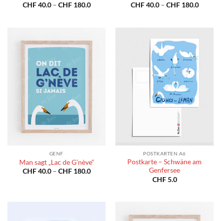
Preisspanne:
Preiss
CHF
40.0
–
CHF
180.0
CHF
40.0
–
CHF
180.0
CHF 40.0
CHF 40
bis
bis
CHF 180.0
CHF 18
GENF
POSTKARTEN A6
Postkarte – Schwäne am
Man sagt „Lac de G’nève“
Genfersee
Preisspanne:
CHF
40.0
–
CHF
180.0
CHF 40.0
CHF
5.0
bis
CHF 180.0