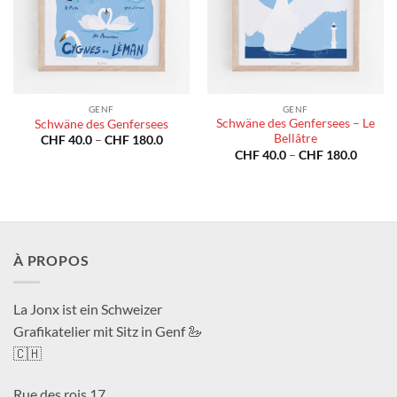
GENF
GENF
Schwäne des Genfersees – Le
Schwäne des Genfersees
Bellâtre
Preisspanne:
CHF
40.0
–
CHF
180.0
CHF 40.0
Preiss
CHF
40.0
–
CHF
180.0
bis
CHF 40
CHF 180.0
bis
CHF 18
À PROPOS
La Jonx ist ein Schweizer
Grafikatelier mit Sitz in Genf 🦢
🇨🇭
Rue des rois 17