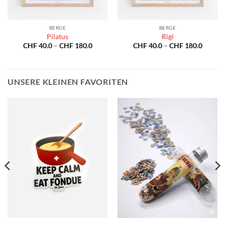
BERGE
BERGE
Pilatus
Rigi
spanne:
Preisspanne:
Preiss
CHF
40.0
–
CHF
180.0
CHF
40.0
–
CHF
180.0
40.0
CHF 40.0
CHF 40
bis
bis
180.0
CHF 180.0
CHF 18
UNSERE KLEINEN FAVORITEN