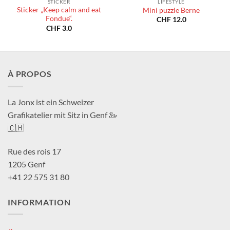
STICKER
LIFESTYLE
Sticker „Keep calm and eat
Mini puzzle Berne
Fondue“.
CHF
12.0
CHF
3.0
À PROPOS
La Jonx ist ein Schweizer
Grafikatelier mit Sitz in Genf 🦢
🇨🇭
Rue des rois 17
1205 Genf
+41 22 575 31 80
INFORMATION