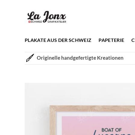
Zum
Inhalt
springen
PLAKATE AUS DER SCHWEIZ
PAPETERIE
C
Originelle handgefertigte Kreationen