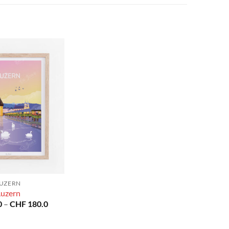
UZERN
Luzern
Preisspanne:
0
–
CHF
180.0
CHF 40.0
bis
CHF 180.0