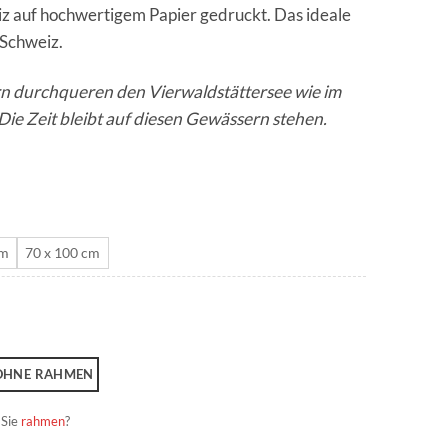
iz auf hochwertigem Papier gedruckt. Das ideale
CHF 180.0
 Schweiz.
n durchqueren den Vierwaldstättersee wie im
ie Zeit bleibt auf diesen Gewässern stehen.
cm
70 x 100 cm
OHNE RAHMEN
 Sie
rahmen
?