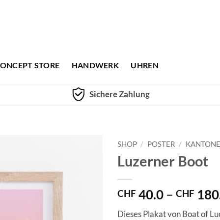
ONCEPT STORE
HANDWERK
UHREN
Sichere Zahlung
SHOP
/
POSTER
/
KANTON
Luzerner Boot
40.0
–
180
CHF
CHF
Dieses Plakat von Boat of Lu