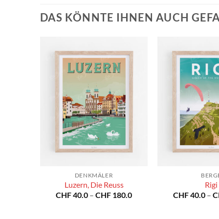
DAS KÖNNTE IHNEN AUCH GEF
DENKMÄLER
BERG
Luzern, Die Reuss
Rigi
Preisspanne:
CHF
40.0
–
CHF
180.0
CHF
40.0
–
C
CHF 40.0
bis
CHF 180.0