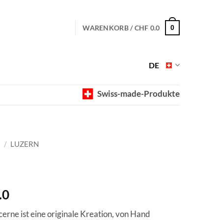
WARENKORB /
CHF
0.0
0
DE
Swiss-made-Produkte
E
/
LUZERN
Preisspanne:
.0
CHF 40.0
cerne ist eine originale Kreation, von Hand
bis