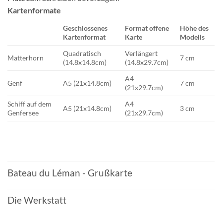
Kartenformate
Geschlossenes
Format offene
Höhe des
Kartenformat
Karte
Modells
Quadratisch
Verlängert
Matterhorn
7 cm
(14.8x14.8cm)
(14.8x29.7cm)
A4
Genf
A5 (21x14.8cm)
7 cm
(21x29.7cm)
Schiff auf dem
A4
A5 (21x14.8cm)
3 cm
Genfersee
(21x29.7cm)
Bateau du Léman - Grußkarte
Die Werkstatt