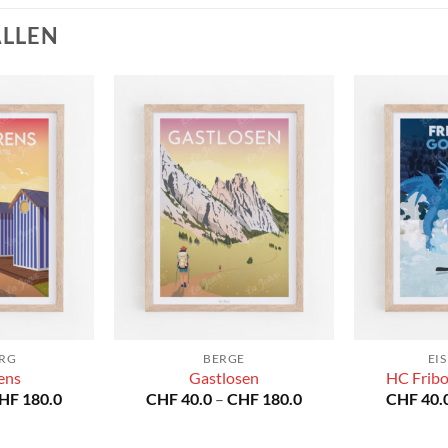
ALLEN
URG
BERGE
EI
ens
Gastlosen
HC Frib
Preisspanne:
Preisspanne:
HF
180.0
CHF
40.0
–
CHF
180.0
CHF
40.
CHF 40.0
CHF 40.0
bis
bis
CHF 180.0
CHF 180.0