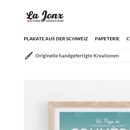
Zum
Inhalt
springen
PLAKATE AUS DER SCHWEIZ
PAPETERIE
C
Originelle handgefertigte Kreationen