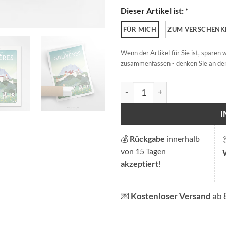
Dieser Artikel ist: *
FÜR MICH
ZUM VERSCHENK
Wenn der Artikel für Sie ist, sparen
zusammenfassen - denken Sie an den
Das Land von Gruyère Meng
💰
Rückgabe
innerhalb
von 15 Tagen
akzeptiert
!
💌
Kostenloser Versand
ab 