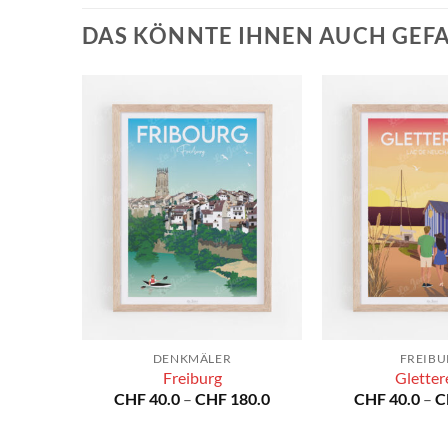
DAS KÖNNTE IHNEN AUCH GEF
DENKMÄLER
FREIB
ten
Freiburg
Gletter
Preisspanne:
Preisspanne:
80.0
CHF
40.0
–
CHF
180.0
CHF
40.0
–
C
CHF 40.0
CHF 40.0
bis
bis
CHF 180.0
CHF 180.0