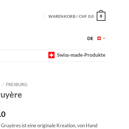
WARENKORB /
CHF
0.0
0
DE
Swiss-made-Produkte
E
/
FREIBURG
ruyère
Preisspanne:
.0
CHF 40.0
 Gruyères ist eine originale Kreation, von Hand
bis