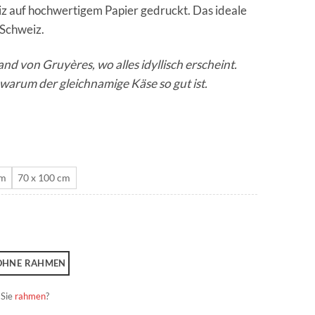
iz auf hochwertigem Papier gedruckt. Das ideale
CHF 180.0
 Schweiz.
nd von Gruyères, wo alles idyllisch erscheint.
, warum der gleichnamige Käse so gut ist.
cm
70 x 100 cm
OHNE RAHMEN
 Sie
rahmen
?