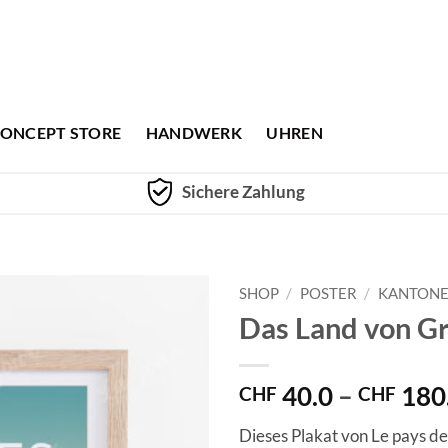
ONCEPT STORE
HANDWERK
UHREN
Sichere Zahlung
SHOP
/
POSTER
/
KANTON
Das Land von G
40.0
–
180
CHF
CHF
Dieses Plakat von Le pays de