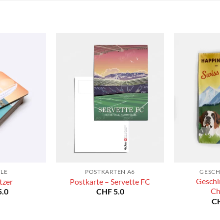
YLE
POSTKARTEN A6
GESCH
Geschi
tzer
Postkarte – Servette FC
Ch
.0
CHF
5.0
C