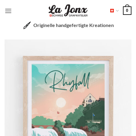
Zum
0
Inhalt
springen
Originelle handgefertigte Kreationen