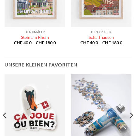
DENKMÄLER
DENKMÄLER
Stein am Rhein
Schaffhausen
Preisspanne:
Preiss
CHF
40.0
–
CHF
180.0
CHF
40.0
–
CHF
180.0
CHF 40.0
CHF 40
bis
bis
CHF 180.0
CHF 18
UNSERE KLEINEN FAVORITEN