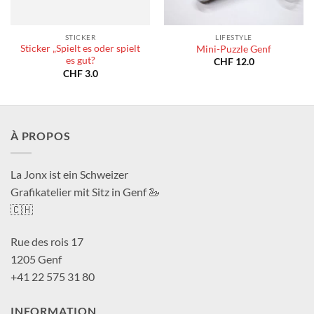
STICKER
LIFESTYLE
Sticker „Spielt es oder spielt
Mini-Puzzle Genf
es gut?
CHF
12.0
CHF
3.0
À PROPOS
La Jonx ist ein Schweizer
Grafikatelier mit Sitz in Genf 🦢
🇨🇭
Rue des rois 17
1205 Genf
+41 22 575 31 80
INFORMATION