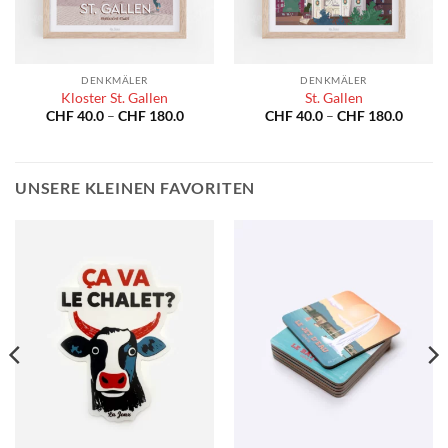
DENKMÄLER
DENKMÄLER
Kloster St. Gallen
St. Gallen
Preisspanne:
Preiss
CHF
40.0
–
CHF
180.0
CHF
40.0
–
CHF
180.0
CHF 40.0
CHF 40
bis
bis
CHF 180.0
CHF 18
UNSERE KLEINEN FAVORITEN