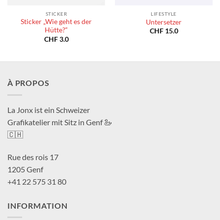
STICKER
LIFESTYLE
Sticker „Wie geht es der
Untersetzer
Hütte?“
CHF
15.0
CHF
3.0
À PROPOS
La Jonx ist ein Schweizer
Grafikatelier mit Sitz in Genf 🦢
🇨🇭
Rue des rois 17
1205 Genf
+41 22 575 31 80
INFORMATION