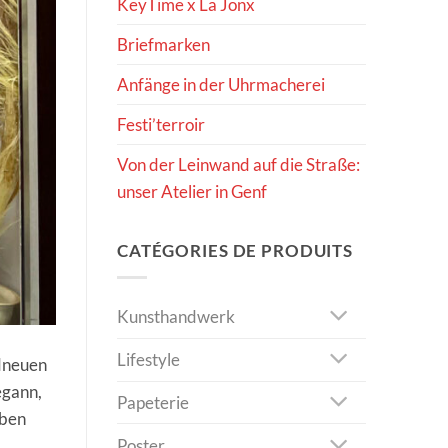
KeyTime x La Jonx
Briefmarken
Anfänge in der Uhrmacherei
Festi’terroir
Von der Leinwand auf die Straße:
unser Atelier in Genf
CATÉGORIES DE PRODUITS
Kunsthandwerk
Lifestyle
ndneuen
egann,
Papeterie
rben
Poster