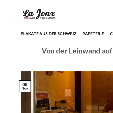
Zum
Inhalt
springen
PLAKATE AUS DER SCHWEIZ
PAPETERIE
C
Von der Leinwand auf 
08
Nov.