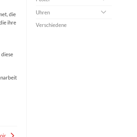
Uhren
et, die
die ihre
Verschiedene
 diese
enarbeit
roir