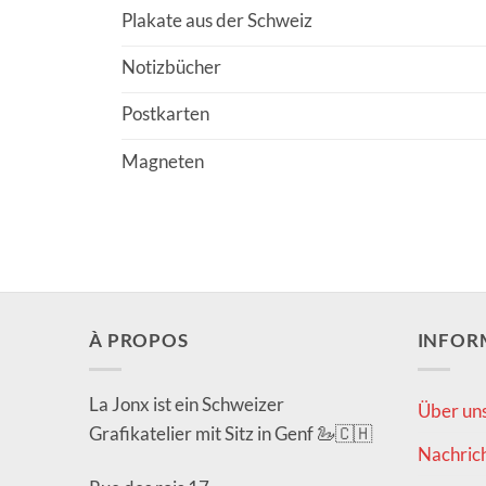
Plakate aus der Schweiz
Notizbücher
Postkarten
Magneten
À PROPOS
INFOR
La Jonx ist ein Schweizer
Über un
Grafikatelier mit Sitz in Genf 🦢🇨🇭
Nachric