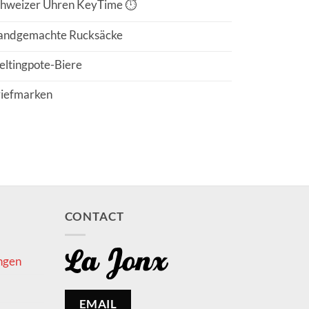
hweizer Uhren KeyTime ⏱️
andgemachte Rucksäcke
ltingpote-Biere
iefmarken
CONTACT
ngen
EMAIL