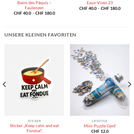
Bains des Pâquis –
Eaux-Vives 23
Faulenzen
spanne:
Preiss
CHF
40.0
–
CHF
180.0
40.0
CHF 40
Preisspanne:
CHF
40.0
–
CHF
180.0
bis
CHF 40.0
180.0
CHF 18
bis
CHF 180.0
UNSERE KLEINEN FAVORITEN
STICKER
LIFESTYLE
Sticker „Keep calm and eat
Mini-Puzzle Genf
Fondue“.
CHF
12.0