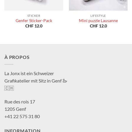
STICKER
LIFESTYLE
Genfer Sticker-Pack
Mini puzzle Lausanne
CHF
12.0
CHF
12.0
À PROPOS
La Jonx ist ein Schweizer
Grafikatelier mit Sitz in Genf 🦢
🇨🇭
Rue des rois 17
1205 Genf
+41 22 575 31 80
INFORMATION