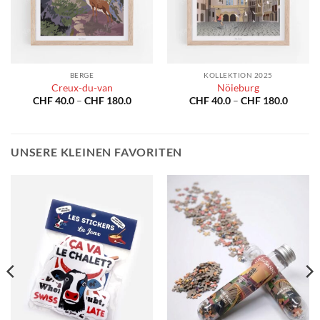
BERGE
KOLLEKTION 2025
Creux-du-van
Nöieburg
spanne:
Preisspanne:
Preiss
CHF
40.0
–
CHF
180.0
CHF
40.0
–
CHF
180.0
40.0
CHF 40.0
CHF 40
bis
bis
180.0
CHF 180.0
CHF 18
UNSERE KLEINEN FAVORITEN