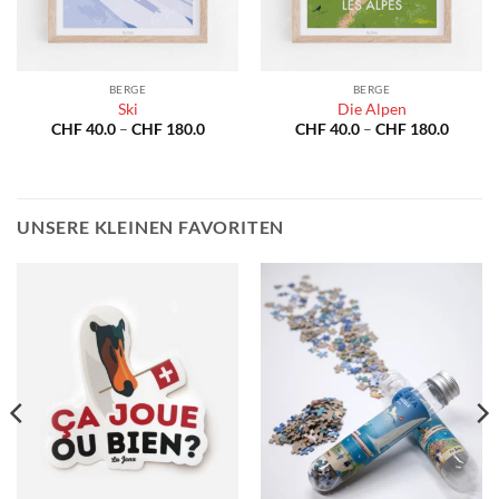
BERGE
BERGE
Ski
Die Alpen
spanne:
Preisspanne:
Preiss
CHF
40.0
–
CHF
180.0
CHF
40.0
–
CHF
180.0
40.0
CHF 40.0
CHF 40
bis
bis
180.0
CHF 180.0
CHF 18
UNSERE KLEINEN FAVORITEN