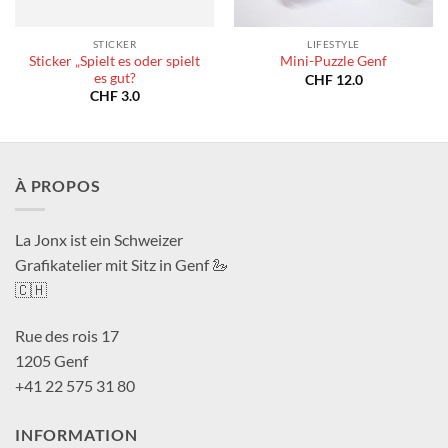
STICKER
LIFESTYLE
Sticker „Spielt es oder spielt
Mini-Puzzle Genf
es gut?
CHF
12.0
CHF
3.0
À PROPOS
La Jonx ist ein Schweizer
Grafikatelier mit Sitz in Genf 🦢
🇨🇭
Rue des rois 17
1205 Genf
+41 22 575 31 80
INFORMATION