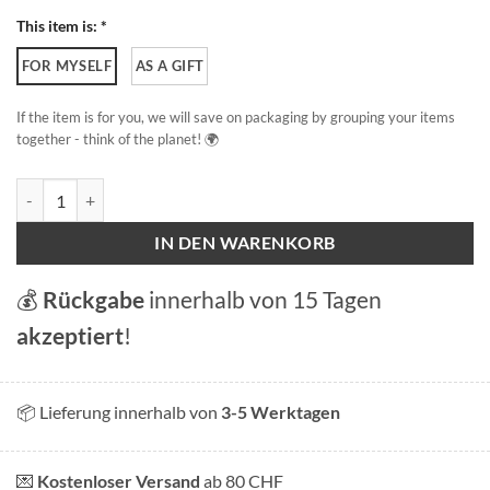
This item is: *
FOR MYSELF
AS A GIFT
If the item is for you, we will save on packaging by grouping your items
together - think of the planet! 🌍
Paragliding Menge
IN DEN WARENKORB
💰
Rückgabe
innerhalb von 15 Tagen
akzeptiert
!
📦 Lieferung innerhalb von
3-5 Werktagen
💌
Kostenloser Versand
ab 80 CHF