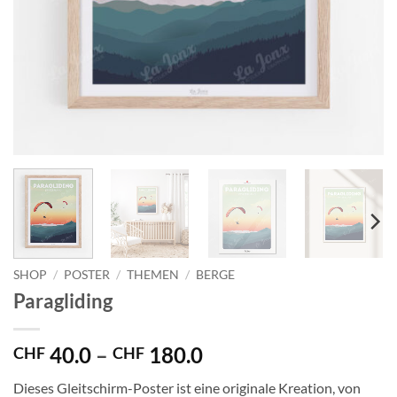
SHOP
/
POSTER
/
THEMEN
/
BERGE
Paragliding
Preisspanne:
40.0
–
180.0
CHF
CHF
CHF 40.0
Dieses Gleitschirm-Poster ist eine originale Kreation, von
bis