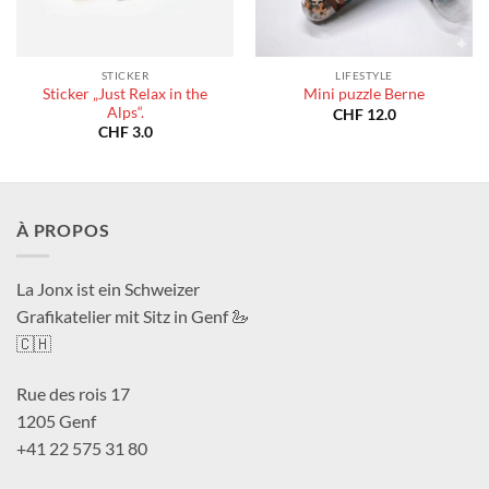
STICKER
LIFESTYLE
Sticker „Just Relax in the
Mini puzzle Berne
Alps“.
CHF
12.0
CHF
3.0
À PROPOS
La Jonx ist ein Schweizer
Grafikatelier mit Sitz in Genf 🦢
🇨🇭
Rue des rois 17
1205 Genf
+41 22 575 31 80