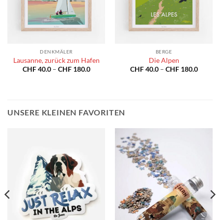
DENKMÄLER
BERGE
Lausanne, zurück zum Hafen
Die Alpen
spanne:
Preisspanne:
Preiss
CHF
40.0
–
CHF
180.0
CHF
40.0
–
CHF
180.0
40.0
CHF 40.0
CHF 40
bis
bis
180.0
CHF 180.0
CHF 18
UNSERE KLEINEN FAVORITEN