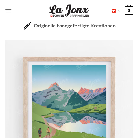
Zum
0
Inhalt
springen
Originelle handgefertigte Kreationen