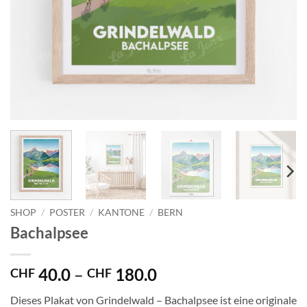
SHOP
/
POSTER
/
KANTONE
/
BERN
Bachalpsee
Preisspanne:
40.0
–
180.0
CHF
CHF
CHF 40.0
Dieses Plakat von Grindelwald – Bachalpsee ist eine originale
bis