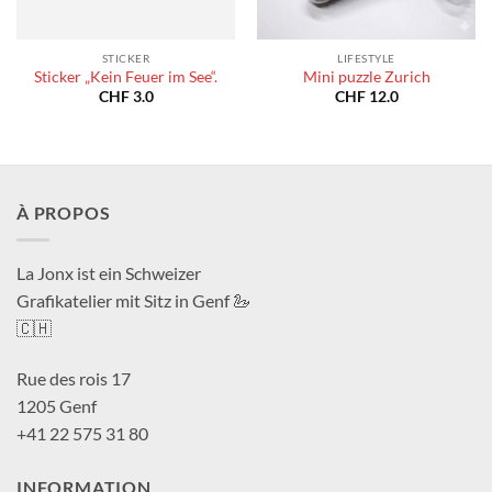
STICKER
LIFESTYLE
Sticker „Kein Feuer im See“.
Mini puzzle Zurich
CHF
3.0
CHF
12.0
À PROPOS
La Jonx ist ein Schweizer
Grafikatelier mit Sitz in Genf 🦢
🇨🇭
Rue des rois 17
1205 Genf
+41 22 575 31 80
INFORMATION