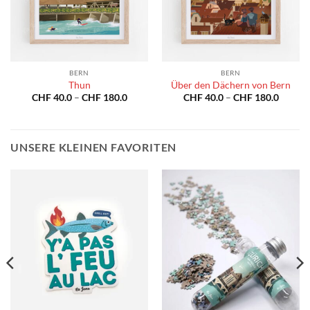
BERN
BERN
Thun
Über den Dächern von Bern
spanne:
Preisspanne:
Preiss
CHF
40.0
–
CHF
180.0
CHF
40.0
–
CHF
180.0
40.0
CHF 40.0
CHF 40
bis
bis
180.0
CHF 180.0
CHF 18
UNSERE KLEINEN FAVORITEN