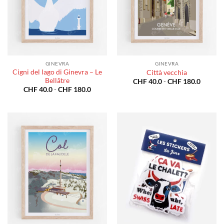
GINEVRA
GINEVRA
Cigni del lago di Ginevra – Le
Città vecchia
Bellâtre
Fascia
CHF
40.0
-
CHF
180.0
di
Fascia
CHF
40.0
-
CHF
180.0
prezzo:
di
da
prezzo:
CHF 40
da
a
CHF 40.0
CHF 18
a
CHF 180.0