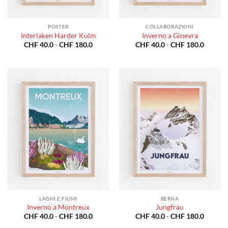
POSTER
COLLABORAZIONI
Interlaken Harder Kulm
Inverno a Ginevra
Fascia
Fascia
CHF
40.0
-
CHF
180.0
CHF
40.0
-
CHF
180.0
di
di
prezzo:
prezzo:
da
da
CHF 40.0
CHF 40
a
a
CHF 180.0
CHF 18
LAGHI E FIUMI
BERNA
Inverno a Montreux
Jungfrau
Fascia
Fascia
CHF
40.0
-
CHF
180.0
CHF
40.0
-
CHF
180.0
di
di