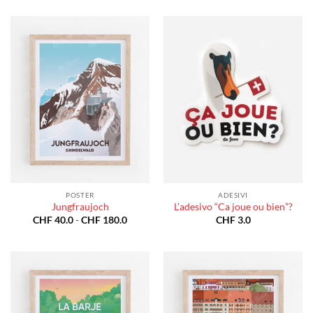
prezzo:
prezzo:
da
da
CHF 40.0
CHF 40
a
a
CHF 180.0
CHF 18
POSTER
ADESIVI
Jungfraujoch
L’adesivo “Ca joue ou bien”?
Fascia
CHF
40.0
-
CHF
180.0
CHF
3.0
di
prezzo:
da
CHF 40.0
a
CHF 180.0