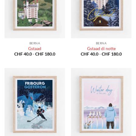
BERNA
BERNA
Gstaad
Gstaad di notte
Fascia
Fascia
CHF
40.0
-
CHF
180.0
CHF
40.0
-
CHF
180.0
di
di
prezzo:
prezzo:
da
da
CHF 40.0
CHF 40
a
a
CHF 180.0
CHF 18