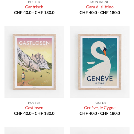
POSTER
MONTAGNE
Gantrisch
Gara di slittino
Fascia
Fascia
CHF
40.0
-
CHF
180.0
CHF
40.0
-
CHF
180.0
di
di
prezzo:
prezzo:
da
da
CHF 40.0
CHF 40
a
a
CHF 180.0
CHF 18
POSTER
POSTER
Gastlosen
Genève, le Cygne
Fascia
Fascia
CHF
40.0
-
CHF
180.0
CHF
40.0
-
CHF
180.0
di
di
prezzo:
prezzo:
da
da
CHF 40.0
CHF 40
a
a