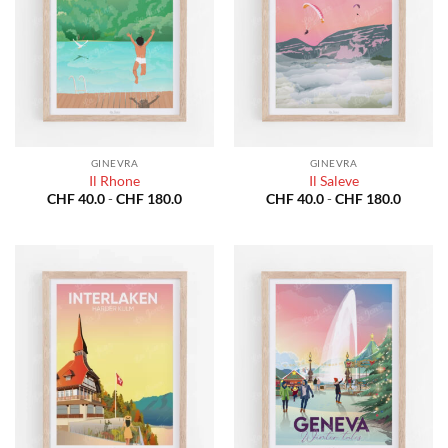
GINEVRA
GINEVRA
Il Rhone
Il Saleve
Fascia
Fascia
CHF
40.0
-
CHF
180.0
CHF
40.0
-
CHF
180.0
di
di
prezzo:
prezzo:
da
da
CHF 40.0
CHF 40
a
a
CHF 180.0
CHF 18