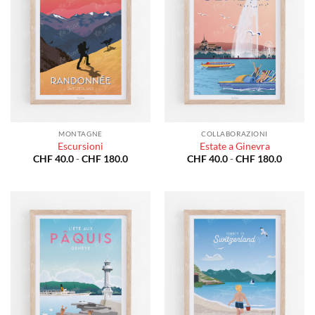
MONTAGNE
COLLABORAZIONI
Escursioni
Estate a Ginevra
Fascia
Fascia
CHF
40.0
-
CHF
180.0
CHF
40.0
-
CHF
180.0
di
di
prezzo:
prezzo:
da
da
CHF 40.0
CHF 40
a
a
CHF 180.0
CHF 18