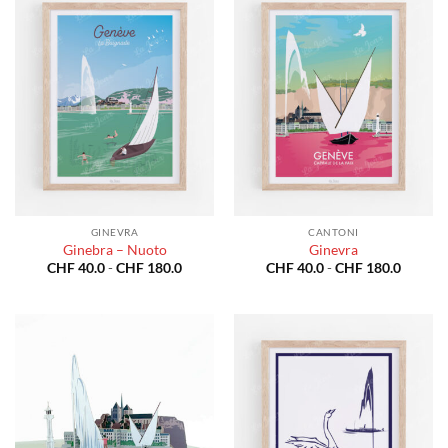
CHF 180.0
CHF 18
GINEVRA
CANTONI
Ginebra – Nuoto
Ginevra
Fascia
Fascia
CHF
40.0
-
CHF
180.0
CHF
40.0
-
CHF
180.0
di
di
prezzo:
prezzo:
da
da
CHF 40.0
CHF 40
a
a
CHF 180.0
CHF 18