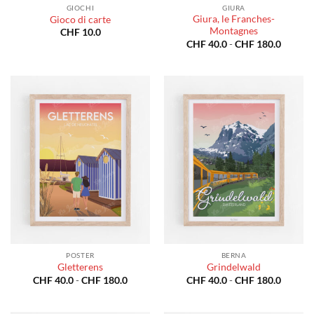
GIOCHI
GIURA
Giura, le Franches-
Gioco di carte
Montagnes
CHF
10.0
Fascia
CHF
40.0
-
CHF
180.0
di
prezzo:
da
CHF 40
a
CHF 18
POSTER
BERNA
Gletterens
Grindelwald
Fascia
Fascia
CHF
40.0
-
CHF
180.0
CHF
40.0
-
CHF
180.0
di
di
prezzo:
prezzo:
da
da