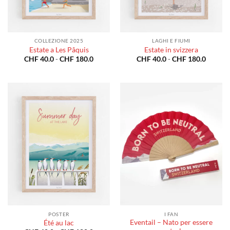
COLLEZIONE 2025
LAGHI E FIUMI
Estate a Les Pâquis
Estate in svizzera
Fascia
Fascia
CHF
40.0
-
CHF
180.0
CHF
40.0
-
CHF
180.0
di
di
prezzo:
prezzo:
da
da
CHF 40.0
CHF 40
a
a
CHF 180.0
CHF 18
POSTER
I FAN
Eventail – Nato per essere
Été au lac