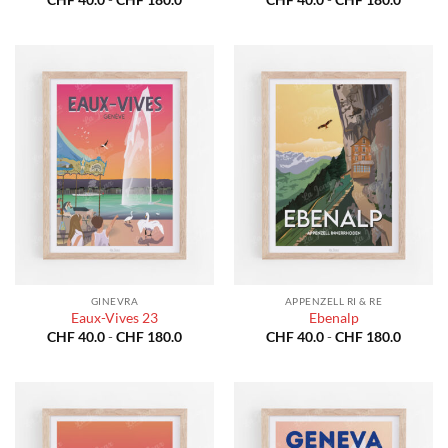
di
di
prezzo:
prezzo:
da
da
CHF 40.0
CHF 40
a
a
CHF 180.0
CHF 18
GINEVRA
APPENZELL RI & RE
Eaux-Vives 23
Ebenalp
Fascia
Fascia
CHF
40.0
-
CHF
180.0
CHF
40.0
-
CHF
180.0
di
di
prezzo:
prezzo:
da
da
CHF 40.0
CHF 40
a
a
CHF 180.0
CHF 18