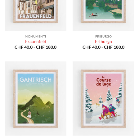
MONUMENTI
FRIBURGO
Frauenfeld
Friburgo
Fascia
Fascia
CHF
40.0
-
CHF
180.0
CHF
40.0
-
CHF
180.0
di
di
prezzo:
prezzo:
da
da
CHF 40.0
CHF 40
a
a
CHF 180.0
CHF 18