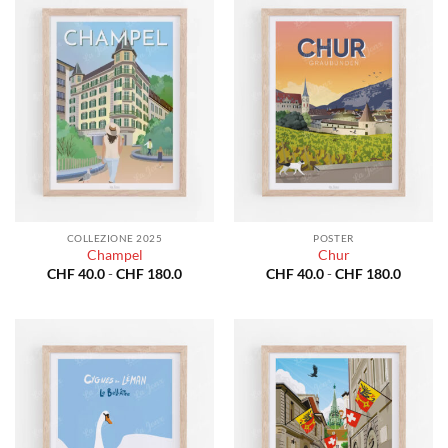
a
a
CHF 180.0
CHF 18
COLLEZIONE 2025
POSTER
Champel
Chur
Fascia
Fascia
CHF
40.0
-
CHF
180.0
CHF
40.0
-
CHF
180.0
di
di
prezzo:
prezzo:
da
da
CHF 40.0
CHF 40
a
a
CHF 180.0
CHF 18