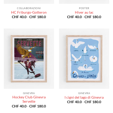
COLLABORAZIONI
POSTER
HC Friburgo-Gotteron
Hiver au lac
Fascia
Fascia
CHF
40.0
-
CHF
180.0
CHF
40.0
-
CHF
180.0
di
di
prezzo:
prezzo:
da
da
CHF 40.0
CHF 40
a
a
CHF 180.0
CHF 18
GINEVRA
GINEVRA
Hockey Club Ginevra
I cigni del lago di Ginevra
Servette
Fascia
CHF
40.0
-
CHF
180.0
di
Fascia
CHF
40.0
-
CHF
180.0
prezzo:
di
da
prezzo: