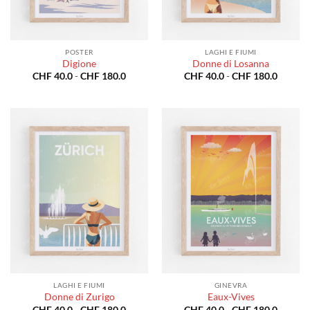
POSTER
LAGHI E FIUMI
Digione
Donne di Losanna
Fascia
Fascia
CHF
40.0
-
CHF
180.0
CHF
40.0
-
CHF
180.0
di
di
prezzo:
prezzo:
da
da
CHF 40.0
CHF 40
a
a
CHF 180.0
CHF 18
LAGHI E FIUMI
GINEVRA
Donne di Zurigo
Eaux-Vives
Fascia
Fascia
CHF
40.0
-
CHF
180.0
CHF
40.0
-
CHF
180.0