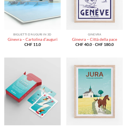
BIGLIETTI D'AUGURI IN 3D
GINEVRA
Ginevra – Cartolina d’auguri
Ginevra – Città della pace
Fascia
CHF
11.0
CHF
40.0
-
CHF
180.0
di
prezzo:
da
CHF 40
a
CHF 18