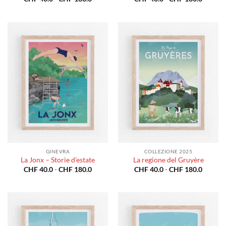
di
di
prezzo:
prezzo:
da
da
CHF 40.0
CHF 40
a
a
CHF 180.0
CHF 18
GINEVRA
COLLEZIONE 2025
La Jonx – Storie d’estate
La regione del Gruyère
Fascia
Fascia
CHF
40.0
-
CHF
180.0
CHF
40.0
-
CHF
180.0
di
di
prezzo:
prezzo:
da
da
CHF 40.0
CHF 40
a
a
CHF 180.0
CHF 18