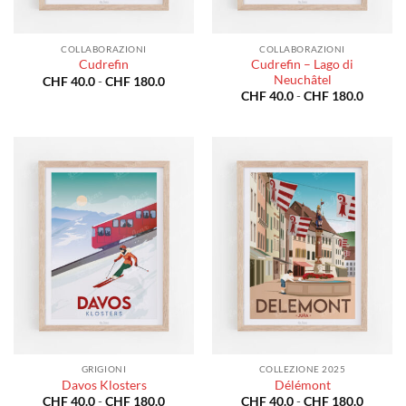
COLLABORAZIONI
COLLABORAZIONI
Cudrefin – Lago di
Cudrefin
Neuchâtel
Fascia
CHF
40.0
-
CHF
180.0
di
Fascia
CHF
40.0
-
CHF
180.0
prezzo:
di
da
prezzo:
CHF 40.0
da
a
CHF 40
CHF 180.0
a
CHF 18
GRIGIONI
COLLEZIONE 2025
Davos Klosters
Délémont
Fascia
Fascia
CHF
40.0
-
CHF
180.0
CHF
40.0
-
CHF
180.0