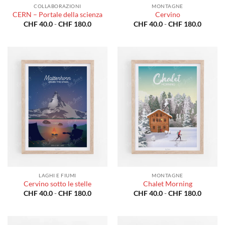
COLLABORAZIONI
MONTAGNE
CERN – Portale della scienza
Cervino
Fascia
Fascia
CHF
40.0
-
CHF
180.0
CHF
40.0
-
CHF
180.0
di
di
prezzo:
prezzo:
da
da
CHF 40.0
CHF 40
a
a
CHF 180.0
CHF 18
LAGHI E FIUMI
MONTAGNE
Cervino sotto le stelle
Chalet Morning
Fascia
Fascia
CHF
40.0
-
CHF
180.0
CHF
40.0
-
CHF
180.0
di
di
prezzo:
prezzo:
da
da
CHF 40.0
CHF 40