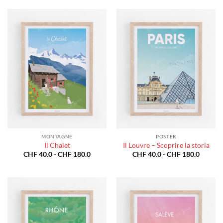
CHF 40
da
a
CHF 40.0
CHF 18
a
CHF 180.0
MONTAGNE
POSTER
Il Chalet
Il Louvre – Scoprire la storia
Fascia
Fascia
CHF
40.0
-
CHF
180.0
CHF
40.0
-
CHF
180.0
di
di
prezzo:
prezzo:
da
da
CHF 40.0
CHF 40
a
a
CHF 180.0
CHF 18