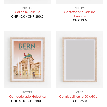
POSTER
ADESIVI
Confezione di adesivi
Col de la Faucille
Ginevra
Fascia
CHF
40.0
-
CHF
180.0
di
CHF
12.0
prezzo:
da
CHF 40.0
a
CHF 180.0
POSTER
VARIE
Confoederatio Helvetica
Cornice di legno 30 x 40 cm
Fascia
CHF
40.0
-
CHF
180.0
CHF
25.0
di
prezzo: