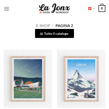
Salta
0
ai
contenuti
E-SHOP
/
PAGINA 2
Tutto il catalogo