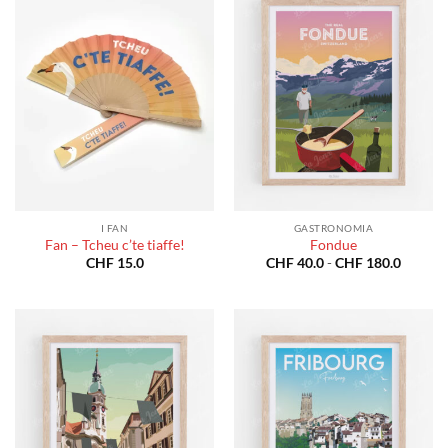
I FAN
GASTRONOMIA
Fan – Tcheu c’te tiaffe!
Fondue
Fascia
CHF
15.0
CHF
40.0
-
CHF
180.0
di
prezzo:
da
CHF 40
a
CHF 18