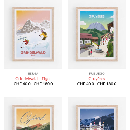
CHF 40.0
CHF 40
a
a
CHF 180.0
CHF 18
BERNA
FRIBURGO
Grindelwald – Eiger
Gruyères
Fascia
Fascia
CHF
40.0
-
CHF
180.0
CHF
40.0
-
CHF
180.0
di
di
prezzo:
prezzo:
da
da
CHF 40.0
CHF 40
a
a
CHF 180.0
CHF 18