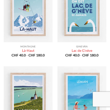
MONTAGNE
GINEVRA
Là-Haut
Lac de G’nève
Fascia
Fascia
CHF
40.0
-
CHF
180.0
CHF
40.0
-
CHF
180.0
di
di
prezzo:
prezzo:
da
da
CHF 40.0
CHF 40
a
a
CHF 180.0
CHF 18