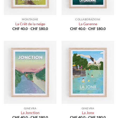
MONTAGNE
COLLABORAZIONI
La Crêt de la neige
La Garenne
Fascia
Fascia
CHF
40.0
-
CHF
180.0
CHF
40.0
-
CHF
180.0
di
di
prezzo:
prezzo:
da
da
CHF 40.0
CHF 40
a
a
CHF 180.0
CHF 18
GINEVRA
GINEVRA
La Jonction
La Jonx
Fascia
Fascia
CHF
40.0
-
CHF
180.0
CHF
40.0
-
CHF
180.0