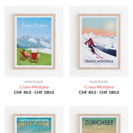
da
CHF 40.0
a
CHF 180.0
MONTAGNE
MONTAGNE
Crans-Montana
Crans-Montana
Fascia
Fascia
CHF
40.0
-
CHF
180.0
CHF
40.0
-
CHF
180.0
di
di
prezzo:
prezzo:
da
da
CHF 40.0
CHF 40
a
a
CHF 180.0
CHF 18