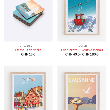
STILE DI VITA
POSTER
Dessous de verre
Diablerets – Oeufs d’Isenau
Fascia
CHF
15.0
CHF
40.0
-
CHF
180.0
di
prezzo:
da
CHF 40
a
CHF 18