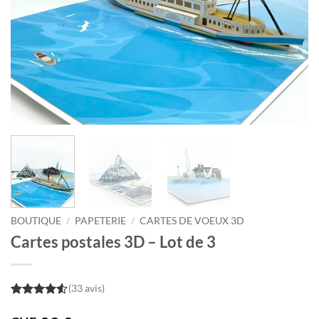
BOUTIQUE
/
PAPETERIE
/
CARTES DE VOEUX 3D
Cartes postales 3D – Lot de 3
(33 avis)
4.5
out of
5