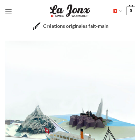
Passer
0
au
contenu
Créations originales fait-main