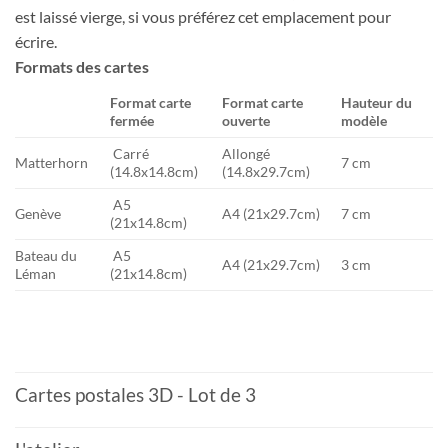
est laissé vierge, si vous préférez cet emplacement pour
écrire.
Formats des cartes
Format carte
Format carte
Hauteur du
fermée
ouverte
modèle
Carré
Allongé
Matterhorn
7 cm
(14.8x14.8cm)
(14.8x29.7cm)
A5
Genève
A4 (21x29.7cm)
7 cm
(21x14.8cm)
Bateau du
A5
A4 (21x29.7cm)
3 cm
Léman
(21x14.8cm)
Cartes postales 3D - Lot de 3